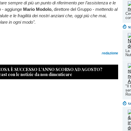
are sempre di più un punto di riferimento per l’assistenza e le
io
- aggiunge
Mario Modolo,
direttore del Gruppo -
mettendo al
Cev
lute e le fragilità dei nostri anziani che, oggi più che mai,
co
lare in ogni modo".
s
La 
redazione
Nut
 COSA È SUCCESSO L’ANNO SCORSO AD AGOSTO?
cast con le notizie da non dimenticare
"Il
sem
Ros
v