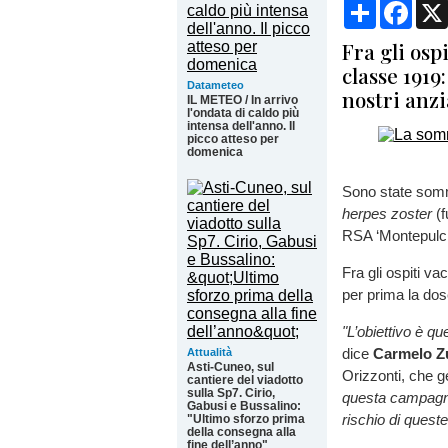
Condividi
Face
Fra gli osp
classe 1919
Datameteo
nostri anzi
IL METEO / In arrivo
l'ondata di caldo più
intensa dell'anno. Il
picco atteso per
domenica
Sono state sommi
herpes zoster
(f
RSA ‘Montepulci
Fra gli ospiti va
per prima la dos
"L’obiettivo è q
dice
Carmelo Z
Attualità
Asti-Cuneo, sul
Orizzonti, che g
cantiere del viadotto
sulla Sp7. Cirio,
questa campagna 
Gabusi e Bussalino:
rischio di queste
"Ultimo sforzo prima
della consegna alla
fine dell’anno"