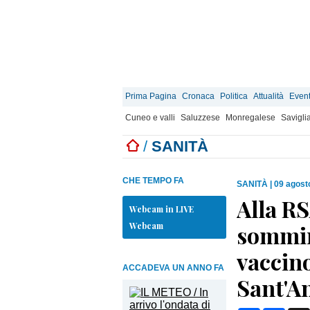
Prima Pagina
Cronaca
Politica
Attualità
Event
Cuneo e valli
Saluzzese
Monregalese
Savigli
/
SANITÀ
CHE TEMPO FA
SANITÀ
|
09 agost
Alla R
Webcam in LIVE
Webcam
sommini
vaccino
ACCADEVA UN ANNO FA
Sant'A