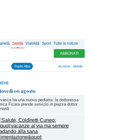
arietà
Sanità
Viabilità
Sport
Tutte le notizie
ABBONATI
Radio Alba
Archivio
Mobile
REVE
iovedì 06 agosto
vasca ha una nuova pediatra: la dottoressa
ica Ficara prende servizio in piazza dottor
nardi