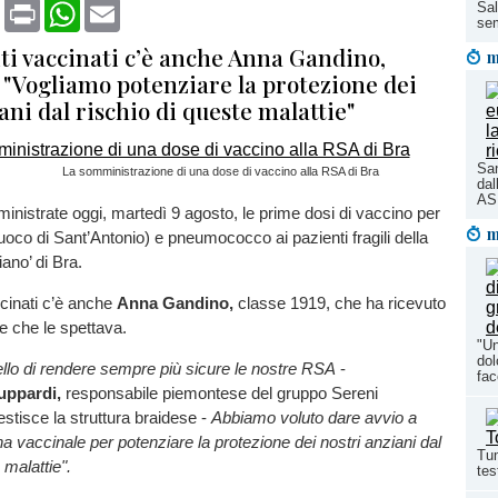
book
X
Print
WhatsApp
Email
Sal
sem
iti vaccinati c’è anche Anna Gandino,
m
: "Vogliamo potenziare la protezione dei
ani dal rischio di queste malattie"
San
La somministrazione di una dose di vaccino alla RSA di Bra
dal
ASL
nistrate oggi, martedì 9 agosto, le prime dosi di vaccino per
m
uoco di Sant’Antonio) e pneumococco ai pazienti fragili della
ano’ di Bra.
ccinati c’è anche
Anna Gandino,
classe 1919, che ha ricevuto
e che le spettava.
"Un
dol
uello di rendere sempre più sicure le nostre RSA
-
fac
uppardi,
responsabile piemontese del gruppo Sereni
estisce la struttura braidese -
Abbiamo voluto dare avvio a
vaccinale per potenziare la protezione dei nostri anziani dal
Tum
 malattie".
tes