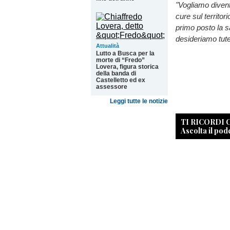
"Vogliamo divent
cure sul territor
primo posto la sa
desideriamo tute
Attualità
Lutto a Busca per la
morte di “Fredo”
Lovera, figura storica
della banda di
Castelletto ed ex
assessore
Leggi tutte le notizie
TI RICORDI
Ascolta il pod