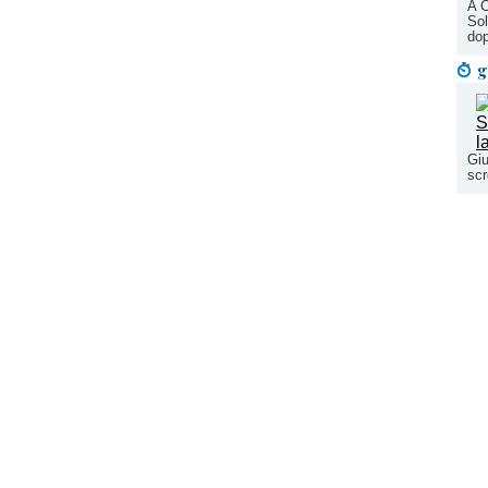
A C
Sol
dop
g
Giu
scr