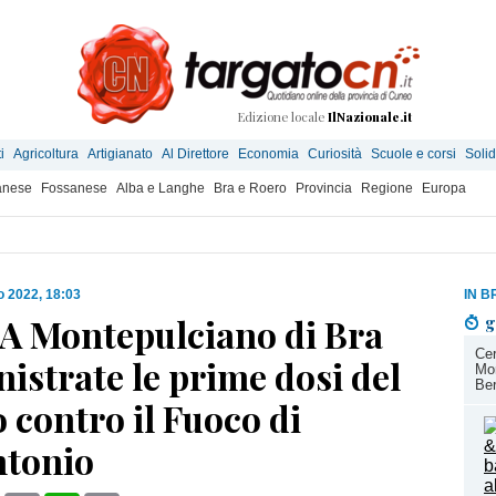
Edizione locale
IlNazionale.it
i
Agricoltura
Artigianato
Al Direttore
Economia
Curiosità
Scuole e corsi
Solid
anese
Fossanese
Alba e Langhe
Bra e Roero
Provincia
Regione
Europa
o 2022, 18:03
IN B
SA Montepulciano di Bra
g
Cer
strate le prime dosi del
Mon
Ber
 contro il Fuoco di
ntonio