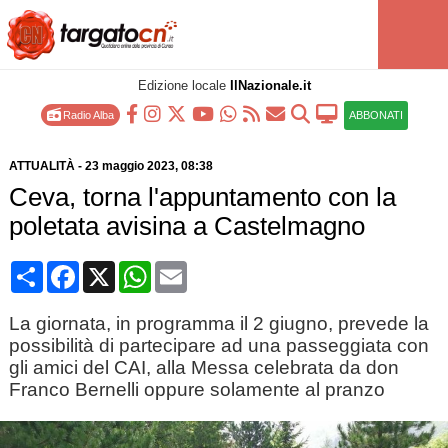
Edizione locale
IlNazionale.it
Radio Alba
ABBONATI
ATTUALITÀ
-
23 maggio 2023
, 08:38
Ceva, torna l'appuntamento con la
poletata avisina a Castelmagno
Condividi
Facebook
X
WhatsApp
Email
La giornata, in programma il 2 giugno, prevede la
possibilità di partecipare ad una passeggiata con
gli amici del CAI, alla Messa celebrata da don
Franco Bernelli oppure solamente al pranzo