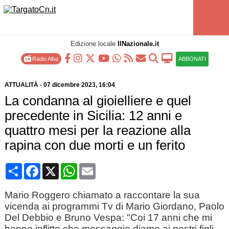
Edizione locale
IlNazionale.it
Radio Alba
ABBONATI
ATTUALITÀ
-
07 dicembre 2023
, 16:04
La condanna al gioielliere e quel
precedente in Sicilia: 12 anni e
quattro mesi per la reazione alla
rapina con due morti e un ferito
Condividi
Facebook
X
WhatsApp
Email
Mario Roggero chiamato a raccontare la sua
vicenda ai programmi Tv di Mario Giordano, Paolo
Del Debbio e Bruno Vespa: "Coi 17 anni che mi
hanno inflitto che messaggio diamo ai nostri figli,