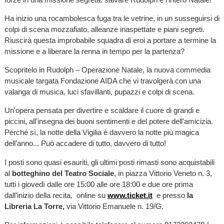
Ha inizio una rocambolesca fuga tra le vetrine, in un susseguirsi di
colpi di scena mozzafiato, alleanze inaspettate e piani segreti.
Riuscirà questa improbabile squadra di eroi a portare a termine la
missione e a liberare la renna in tempo per la partenza?
Scopritelo in Rudolph – Operazione Natale, la nuova commedia
musicale targata Fondazione AIDA che vi travolgerà con una
valanga di musica, luci sfavillanti, pupazzi e colpi di scena.
Un'opera pensata per divertire e scaldare il cuore di grandi e
piccini, all'insegna dei buoni sentimenti e del potere dell'amicizia.
Perché sì, la notte della Vigilia è davvero la notte più magica
dell’anno... Può accadere di tutto, davvero di tutto!
I posti sono quasi esauriti, gli ultimi posti rimasti sono acquistabili
al
botteghino
del Teatro Sociale
, in piazza Vittorio Veneto n. 3,
tutti i giovedì dalle ore 15:00 alle ore 18:00 e due ore prima
dall’inizio della recita, online su
www.ticket.it
e presso
la
Libreria La Torre,
via Vittorio Emanuele n. 19/G.