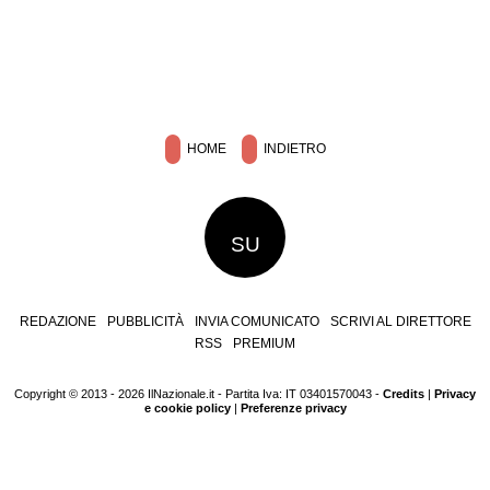
HOME
INDIETRO
SU
REDAZIONE
PUBBLICITÀ
INVIA COMUNICATO
SCRIVI AL DIRETTORE
RSS
PREMIUM
Copyright © 2013 - 2026 IlNazionale.it - Partita Iva: IT 03401570043 -
Credits
|
Privacy
e cookie policy
|
Preferenze privacy