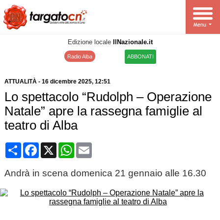
Edizione locale
IlNazionale.it
Radio Alba
ABBONATI
ATTUALITÀ
-
16 dicembre 2025
, 12:51
Lo spettacolo “Rudolph – Operazione
Natale” apre la rassegna famiglie al
teatro di Alba
Condividi
Facebook
X
WhatsApp
Email
Andrà in scena domenica 21 gennaio alle 16.30