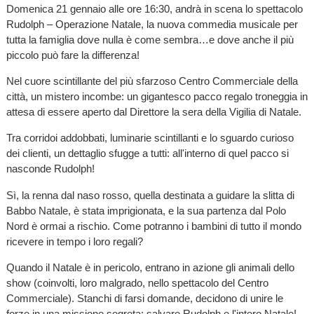
Domenica 21 gennaio alle ore 16:30, andrà in scena lo spettacolo
Rudolph – Operazione Natale, la nuova commedia musicale per
tutta la famiglia dove nulla è come sembra…e dove anche il più
piccolo può fare la differenza!
Nel cuore scintillante del più sfarzoso Centro Commerciale della
città, un mistero incombe: un gigantesco pacco regalo troneggia in
attesa di essere aperto dal Direttore la sera della Vigilia di Natale.
Tra corridoi addobbati, luminarie scintillanti e lo sguardo curioso
dei clienti, un dettaglio sfugge a tutti: all'interno di quel pacco si
nasconde Rudolph!
Sì, la renna dal naso rosso, quella destinata a guidare la slitta di
Babbo Natale, è stata imprigionata, e la sua partenza dal Polo
Nord è ormai a rischio. Come potranno i bambini di tutto il mondo
ricevere in tempo i loro regali?
Quando il Natale è in pericolo, entrano in azione gli animali dello
show (coinvolti, loro malgrado, nello spettacolo del Centro
Commerciale). Stanchi di farsi domande, decidono di unire le
forze in una missione segreta: salvare Rudolph e l'intero Natale!