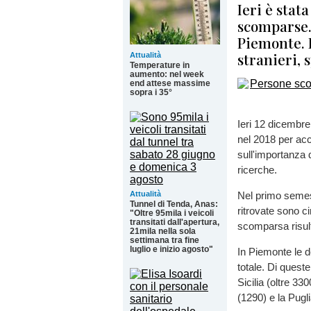
Ieri è stat
scomparse. 
Piemonte. 
stranieri,
Attualità
Temperature in
aumento: nel week
end attese massime
sopra i 35°
Ieri 12 dicembre
nel 2018 per ac
sull'importanza 
ricerche.
Attualità
Nel primo semest
Tunnel di Tenda, Anas:
ritrovate sono c
"Oltre 95mila i veicoli
transitati dall'apertura,
scomparsa risul
21mila nella sola
settimana tra fine
luglio e inizio agosto"
In Piemonte le d
totale. Di queste
Sicilia (oltre 3
(1290) e la Pugl