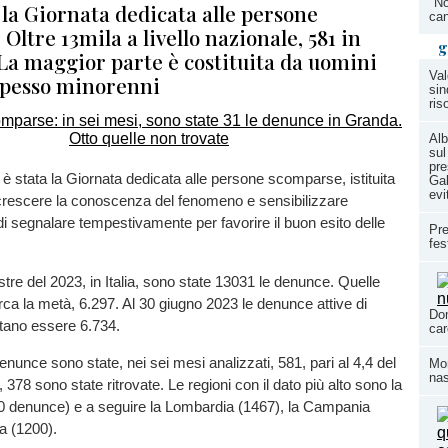
"No
a la Giornata dedicata alle persone
can
Oltre 13mila a livello nazionale, 581 in
g
La maggior parte è costituita da uomini
Val
 spesso minorenni
sin
ris
Alb
sul
pre
 è stata la Giornata dedicata alle persone scomparse, istituita
Gal
evi
crescere la conoscenza del fenomeno e sensibilizzare
di segnalare tempestivamente per favorire il buon esito delle
Pre
fes
re del 2023, in Italia, sono state 13031 le denunce. Quelle
irca la metà, 6.297. Al 30 giugno 2023 le denunce attive di
Dom
tano essere 6.734.
car
enunce sono state, nei sei mesi analizzati, 581, pari al 4,4 del
Mom
nas
, 378 sono state ritrovate. Le regioni con il dato più alto sono la
300 denunce) e a seguire la Lombardia (1467), la Campania
ia (1200).