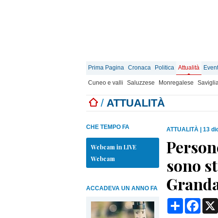
Prima Pagina
Cronaca
Politica
Attualità
Event
Cuneo e valli
Saluzzese
Monregalese
Savigli
/
ATTUALITÀ
CHE TEMPO FA
ATTUALITÀ
|
13 di
Persone
Webcam in LIVE
Webcam
sono st
Granda.
ACCADEVA UN ANNO FA
Condividi
Face