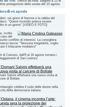
tti del Vino" cresce ad Alba: salgono a 13 le
tine protagoniste della serata del 10 agosto
iovedì 06 agosto
dieri, sei giorni di fiamme e la rabbia del
daco: "Questi incendio poteva essere
olto in un giorno" [VIDEO E FOTO]
a, svolta
 caso del
sunto conflitto di interessi. La consigliera
easso lascia: "Nessuna irregolarità, voglio
tare il tritacarne mediatico"
it di Canosio, dall'8 al 16 agosto tornano i
teggiamenti di San Lorenzo
ani Salvini effettuerà una nuova visita al
cere di Bollate
basiglio celebra il ruolo delle donne nella
cita della democrazia italiana