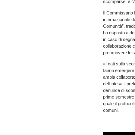
scomparse, e l'A
Il Commissario P
internazionale d
Comunità”, tradot
ha risposto a do
in caso di segnal
collaborazione c
promuovere lo sca
«I dati sulla sc
fanno emergere l
ampia collaborazi
dell'intesa il pr
denunce di scomp
primo semestre d
quale il protocol
comuni.