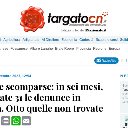
Edizione locale
IlNazionale.it
i
Agricoltura
Artigianato
Al Direttore
Economia
Curiosità
Scuole e corsi
Solid
anese
Fossanese
Alba e Langhe
Bra e Roero
Provincia
Regione
Europa
Radio Alba
cembre 2023, 12:54
IN B
 scomparse: in sei mesi,
Tel
l'a
ate 31 le denunce in
sol
sfi
amm
 Otto quelle non trovate
book
X
Print
WhatsApp
Email