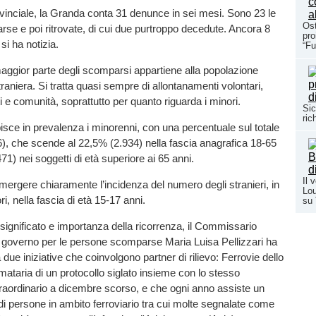
ovinciale, la Granda conta 31 denunce in sei mesi. Sono 23 le
Ost
e e poi ritrovate, di cui due purtroppo decedute. Ancora 8
pro
 si ha notizia.
“Fu
maggior parte degli scomparsi appartiene alla popolazione
raniera. Si tratta quasi sempre di allontanamenti volontari,
i e comunità, soprattutto per quanto riguarda i minori.
Sic
ric
isce in prevalenza i minorenni, con una percentuale sul totale
), che scende al 22,5% (2.934) nella fascia anagrafica 18-65
71) nei soggetti di età superiore ai 65 anni.
Il 
mergere chiaramente l’incidenza del numero degli stranieri, in
Lou
i, nella fascia di età 15-17 anni.
su
 significato e importanza della ricorrenza, il Commissario
l governo per le persone scomparse Maria Luisa Pellizzari ha
a due iniziative che coinvolgono partner di rilievo: Ferrovie dello
irmataria di un protocollo siglato insieme con lo stesso
aordinario a dicembre scorso, e che ogni anno assiste un
 persone in ambito ferroviario tra cui molte segnalate come