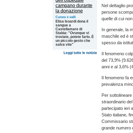
Nel dettaglio pr
persone scompars
Cuneo e valli
quelle di cui non
Elisa Isoardi dona il
sangue a
In generale, la 
Castellamare di
Stabia: "Ovunque vi
maschile ed è st
troviate, potete farlo. È
un piccolo gesto che
spesso da istitut
salva vite"
Leggi tutte le notizie
Il fenomeno colp
del 73,9% (9.626
anni e al 3,6% (4
Il fenomeno fa e
prevalenza minor
Per sottolineare
straordinario de
partecipato ieri 
Stato italiane, f
Commissario str
grande numero di