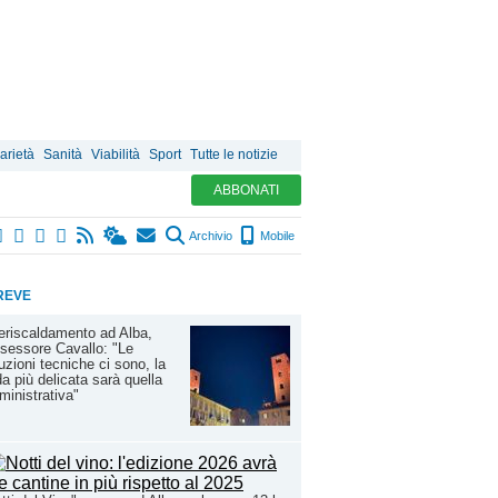
arietà
Sanità
Viabilità
Sport
Tutte le notizie
ABBONATI
Archivio
Mobile
REVE
eriscaldamento ad Alba,
ssessore Cavallo: "Le
uzioni tecniche ci sono, la
da più delicata sarà quella
inistrativa"