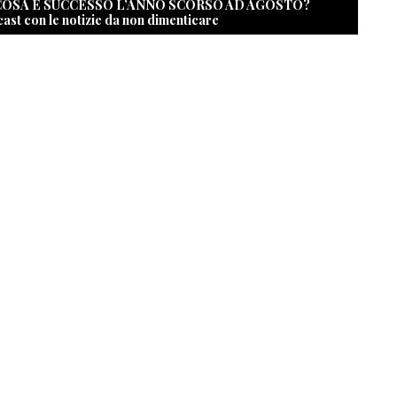
 COSA È SUCCESSO L’ANNO SCORSO AD AGOSTO?
cast con le notizie da non dimenticare