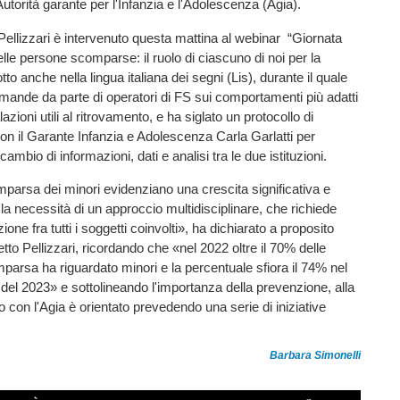
utorità garante per l'Infanzia e l'Adolescenza (Agia).
ellizzari è intervenuto questa mattina al webinar “Giornata
elle persone scomparse: il ruolo di ciascuno di noi per la
to anche nella lingua italiana dei segni (Lis), durante il quale
mande da parte di operatori di FS sui comportamenti più adatti
azioni utili al ritrovamento, e ha siglato un protocollo di
on il Garante Infanzia e Adolescenza Carla Garlatti per
mbio di informazioni, dati e analisi tra le due istituzioni.
omparsa dei minori evidenziano una crescita significativa e
a necessità di un approccio multidisciplinare, che richiede
one fra tutti i soggetti coinvolti», ha dichiarato a proposito
efetto Pellizzari, ricordando che «nel 2022 oltre il 70% delle
arsa ha riguardato minori e la percentuale sfiora il 74% nel
el 2023» e sottolineando l'importanza della prevenzione, alla
lo con l'Agia è orientato prevedendo una serie di iniziative
Barbara Simonelli