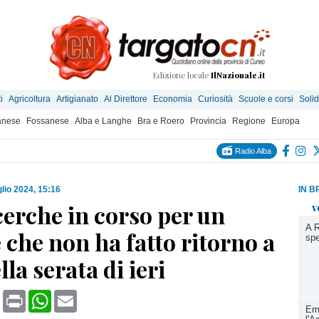
Edizione locale
IlNazionale.it
i
Agricoltura
Artigianato
Al Direttore
Economia
Curiosità
Scuole e corsi
Solid
anese
Fossanese
Alba e Langhe
Bra e Roero
Provincia
Regione
Europa
Radio Alba
glio 2024, 15:16
IN B
cerche in corso per un
v
A R
che non ha fatto ritorno a
spe
lla serata di ieri
book
X
Print
WhatsApp
Email
Em