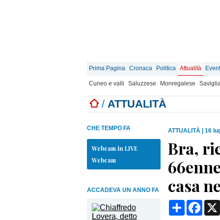
Prima Pagina
Cronaca
Politica
Attualità
Event
Cuneo e valli
Saluzzese
Monregalese
Savigli
/
ATTUALITÀ
CHE TEMPO FA
ATTUALITÀ
|
16 lu
Bra, ri
Webcam in LIVE
Webcam
66enne 
casa ne
ACCADEVA UN ANNO FA
Condividi
Face