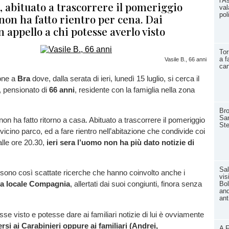
l'A
, abituato a trascorrere il pomeriggio
val
pol
 non ha fatto rientro per cena. Dai
n appello a chi potesse averlo visto
Tor
a f
Vasile B., 66 anni
ca
one a
Bra
dove, dalla serata di ieri, lunedì 15 luglio, si cerca il
, pensionato di
66 anni
, residente con la famiglia nella zona
Bro
San
non ha fatto ritorno a casa. Abituato a trascorrere il pomeriggio
Ste
 vicino parco, ed a fare rientro nell’abitazione che condivide coi
 alle ore 20.30,
ieri sera l’uomo non ha più dato notizie di
Sal
 sono così scattate ricerche che hanno coinvolto anche i
vis
lla locale Compagnia
, allertati dai suoi congiunti, finora senza
Bol
and
.
ant
se visto e potesse dare ai familiari notizie di lui è ovviamente
ersi ai Carabinieri oppure ai familiari (Andrei,
A F