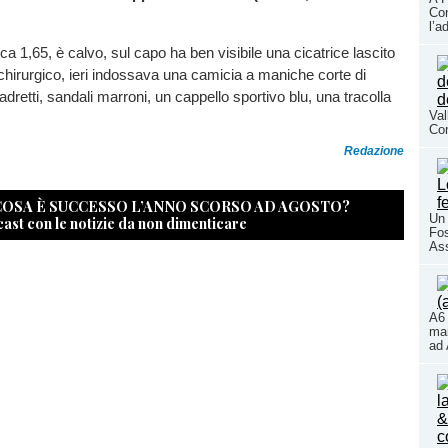
Con
l’a
ca 1,65, è calvo, sul capo ha ben visibile una cicatrice lascito
 chirurgico, ieri indossava una camicia a maniche corte di
dretti, sandali marroni, un cappello sportivo blu, una tracolla
Val
Co
Redazione
 COSA È SUCCESSO L’ANNO SCORSO AD AGOSTO?
Un 
cast con le notizie da non dimenticare
Fos
As
A6 
mar
ad 