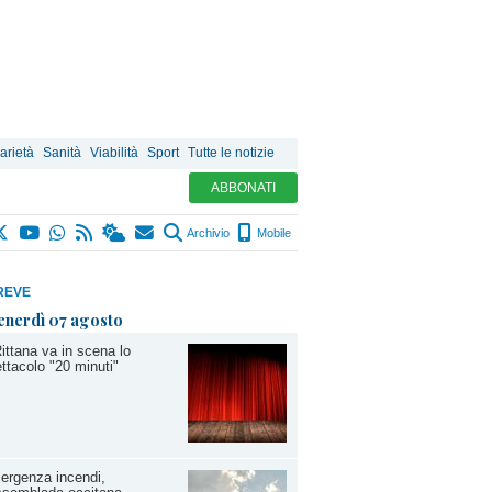
arietà
Sanità
Viabilità
Sport
Tutte le notizie
ABBONATI
Archivio
Mobile
REVE
enerdì 07 agosto
ittana va in scena lo
ttacolo "20 minuti"
ergenza incendi,