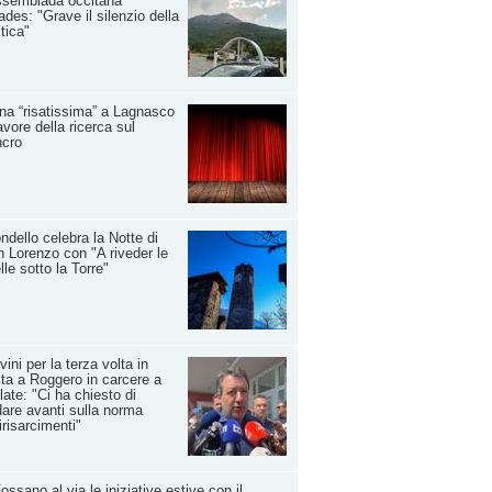
ssemblada occitana
ades: "Grave il silenzio della
itica"
na “risatissima” a Lagnasco
avore della ricerca sul
ncro
ndello celebra la Notte di
 Lorenzo con "A riveder le
lle sotto la Torre"
vini per la terza volta in
ita a Roggero in carcere a
late: "Ci ha chiesto di
are avanti sulla norma
irisarcimenti"
ossano al via le iniziative estive con il