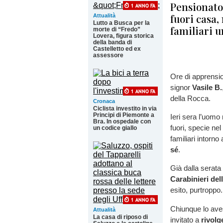
Pensionato
fuori casa,
Attualità
Lutto a Busca per la
familiari u
morte di “Fredo”
Lovera, figura storica
della banda di
Castelletto ed ex
assessore
Ore di apprensi
signor
Vasile B.
della Rocca.
Cronaca
Ciclista investito in via
Principi di Piemonte a
Ieri sera l’uomo 
Bra. In ospedale con
fuori, specie nel
un codice giallo
familiari intorno
sé
.
Già dalla serata
Carabinieri de
esito, purtroppo
Chiunque lo aves
Attualità
La casa di riposo di
invitato a
rivolg