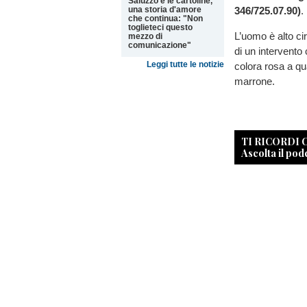
Saluzzo e le cartoline,
346/725.07.90)
.
una storia d'amore
che continua: "Non
toglieteci questo
L’uomo è alto cir
mezzo di
comunicazione"
di un intervento
Leggi tutte le notizie
colora rosa a qua
marrone.
TI RICORDI
Ascolta il pod