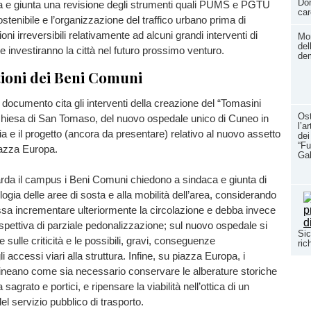
Dom
a e giunta una revisione degli strumenti quali PUMS e PGTU
car
ostenibile e l’organizzazione del traffico urbano prima di
i irreversibili relativamente ad alcuni grandi interventi di
Mom
del
e investiranno la città nel futuro prossimo venturo.
dem
ioni dei Beni Comuni
l documento cita gli interventi della creazione del “Tomasini
Ost
hiesa di San Tomaso, del nuovo ospedale unico di Cuneo in
l’a
ia e il progetto (ancora da presentare) relativo al nuovo assetto
dei
“Fu
iazza Europa.
Ga
rda il campus i Beni Comuni chiedono a sindaca e giunta di
logia delle aree di sosta e alla mobilità dell’area, considerando
sa incrementare ulteriormente la circolazione e debba invece
spettiva di parziale pedonalizzazione; sul nuovo ospedale si
Sic
e sulle criticità e le possibili, gravi, conseguenze
ric
gli accessi viari alla struttura. Infine, su piazza Europa, i
olineano come sia necessario conservare le alberature storiche
a sagrato e portici, e ripensare la viabilità nell’ottica di un
l servizio pubblico di trasporto.