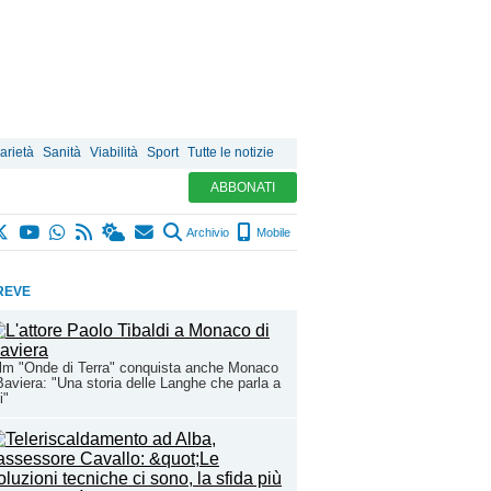
arietà
Sanità
Viabilità
Sport
Tutte le notizie
ABBONATI
Archivio
Mobile
REVE
film "Onde di Terra" conquista anche Monaco
Baviera: "Una storia delle Langhe che parla a
i"