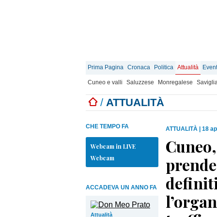
Prima Pagina
Cronaca
Politica
Attualità
Event
Cuneo e valli
Saluzzese
Monregalese
Savigli
/
ATTUALITÀ
CHE TEMPO FA
ATTUALITÀ
|
18 ap
Cuneo,
Webcam in LIVE
Webcam
prende
definit
ACCADEVA UN ANNO FA
l’organ
Attualità