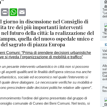
o”
Tel
book
X
Print
WhatsApp
Email
"Le
del
l giorno in discussione nel Consiglio di
ita tre dei più importanti interventi
 nel futuro della città: la realizzazione del
"No
can
ampus, quella del nuovo ospedale unico e
g del sagrato di piazza Europa
g
Val
sin
ris
Alb
 un pesante intervento urbanistico in città non si possono
sul
gli aspetti qualificanti le finalità dell’opera stessa ma anche
pre
Gal
 urbanistico, sociale ed economico nel quale l’intervento si
evi
il quale deve dialogare. Le necessarie verifiche su mobilità e
ono prescindere dalle decisioni politiche relative alle opere
”.
Pre
fes
mmonimento l’ordine del giorno presentato dal gruppo di
onsiglio comunale di Cuneo dei Beni Comuni. Nel testo, si