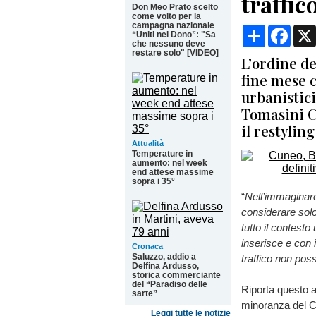
traffic
Don Meo Prato scelto
come volto per la
campagna nazionale
Condividi
Face
“Uniti nel Dono”: "Sa
che nessuno deve
restare solo" [VIDEO]
L’ordine de
fine mese c
urbanistici
Tomasini C
il restylin
Attualità
Temperature in
aumento: nel week
end attese massime
sopra i 35°
“
Nell’immaginare
considerare solo 
tutto il contesto
inserisce e con 
Cronaca
Saluzzo, addio a
traffico non poss
Delfina Ardusso,
storica commerciante
del “Paradiso delle
Riporta questo a
sarte”
minoranza del C
Leggi tutte le notizie