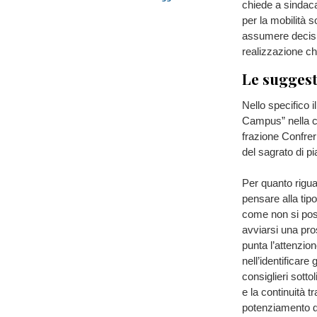
chiede a sindac
per la mobilità s
assumere decision
realizzazione ch
Le suggest
Nello specifico i
Campus” nella c
frazione Confrer
del sagrato di p
Per quanto rigua
pensare alla tipo
come non si pos
avviarsi una pro
punta l’attenzion
nell’identificare 
consiglieri sott
e la continuità tr
potenziamento de