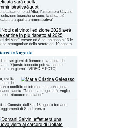
eriscaldamento ad Alba, l'assessore Cavallo:
 soluzioni tecniche ci sono, la sfida più
icata sarà quella amministrativa"
tti del Vino" cresce ad Alba: salgono a 13 le
tine protagoniste della serata del 10 agosto
iovedì 06 agosto
dieri, sei giorni di fiamme e la rabbia del
daco: "Questo incendio poteva essere
olto in un giorno" [VIDEO E FOTO]
a, svolta
 caso del
sunto conflitto di interessi. La consigliera
easso lascia: "Nessuna irregolarità, voglio
tare il tritacarne mediatico"
it di Canosio, dall'8 al 16 agosto tornano i
teggiamenti di San Lorenzo