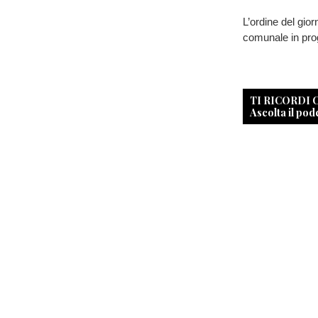
L’ordine del gior
comunale in pr
TI RICORDI
Ascolta il pod