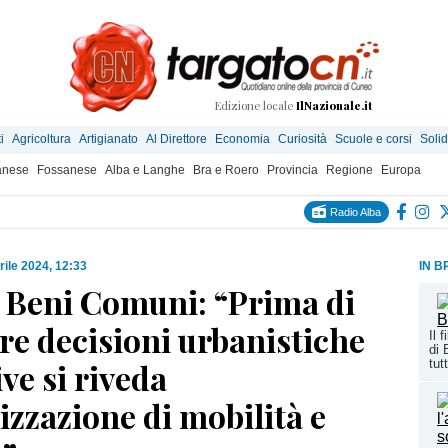
Edizione locale
IlNazionale.it
i
Agricoltura
Artigianato
Al Direttore
Economia
Curiosità
Scuole e corsi
Solid
anese
Fossanese
Alba e Langhe
Bra e Roero
Provincia
Regione
Europa
Radio Alba
rile 2024, 12:33
IN B
 Beni Comuni: “Prima di
re decisioni urbanistiche
Il 
di 
ive si riveda
tutt
izzazione di mobilità e