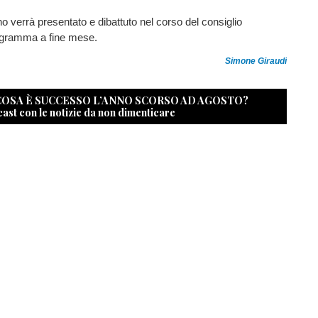
no verrà presentato e dibattuto nel corso del consiglio
ogramma a fine mese.
Simone Giraudi
 COSA È SUCCESSO L’ANNO SCORSO AD AGOSTO?
cast con le notizie da non dimenticare