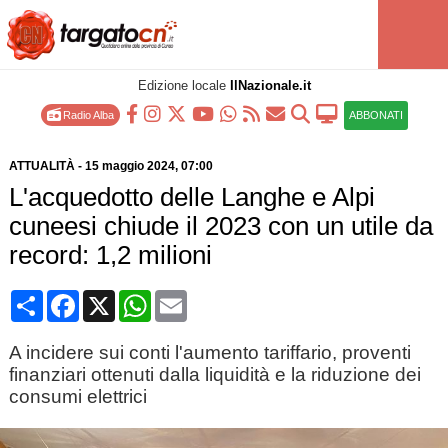
Edizione locale
IlNazionale.it
Radio Alba
ABBONATI
ATTUALITÀ
-
15 maggio 2024
, 07:00
L'acquedotto delle Langhe e Alpi
cuneesi chiude il 2023 con un utile da
record: 1,2 milioni
Condividi
Facebook
X
WhatsApp
Email
A incidere sui conti l'aumento tariffario, proventi
finanziari ottenuti dalla liquidità e la riduzione dei
consumi elettrici