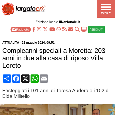
Edizione locale
IlNazionale.it
Radio Alba
ABBONATI
ATTUALITÀ
-
22 maggio 2024
, 09:51
Compleanni speciali a Moretta: 203
anni in due alla casa di riposo Villa
Loreto
Condividi
Facebook
X
WhatsApp
Email
Festeggiati i 101 anni di Teresa Audero e i 102 di
Elda Militello