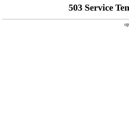
503 Service Te
op