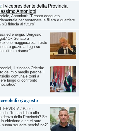
ciole, Antoniotti: "Prezzo adeguato
damentale per sostenere la filiera e guardare
 più fiducia al futuro"
esa ed energia, Bergesio
ga):"Ok Senato a
oluzione maggioranza. Testo
liorato grazie a Lega su
no utilizzo risorse"
conigi, il sindaco Oderda:
rò del mio meglio perché il
siglio comunale torni a
ere luogo di confronto
ocratico”
ercoledì 05 agosto
INTERVISTA / Paolo
audo: “Io candidato alla
sidenza della Provincia? Se
lo chiedono e se ci sarà
 buona squadra perché no?”