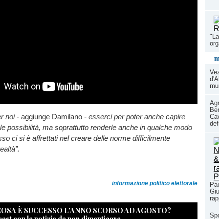
"La
or
m
Ve
d'A
mun
Agr
Ber
r noi -
aggiunge Damilano
-
esserci per poter anche capire
Cav
def
le possibilità, ma soprattutto renderle anche in qualche modo
sso ci si è affrettati nel creare delle norme difficilmente
realtà”.
informazione politico elettorale
Pao
Giu
rap
 COSA È SUCCESSO L’ANNO SCORSO AD AGOSTO?
Spo
cast con le notizie da non dimenticare