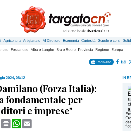
Edizione locale
IlNazionale.it
i
Agricoltura
Artigianato
Al Direttore
Economia
Curiosità
Scuole e corsi
Solid
anese
Fossanese
Alba e Langhe
Bra e Roero
Provincia
Regione
Europa
Radio Alba
gio 2024, 08:12
IN B
amilano (Forza Italia):
a fondamentale per
ditori e imprese"
Em
Crc
book
X
Print
WhatsApp
Email
des
flo