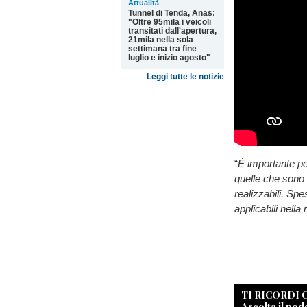
Attualità
Tunnel di Tenda, Anas:
"Oltre 95mila i veicoli
transitati dall'apertura,
21mila nella sola
settimana tra fine
luglio e inizio agosto"
Leggi tutte le notizie
“
È i
mportante pe
quelle che sono 
realizzabili. Spe
applicabili nella 
TI RICORDI
Ascolta il pod