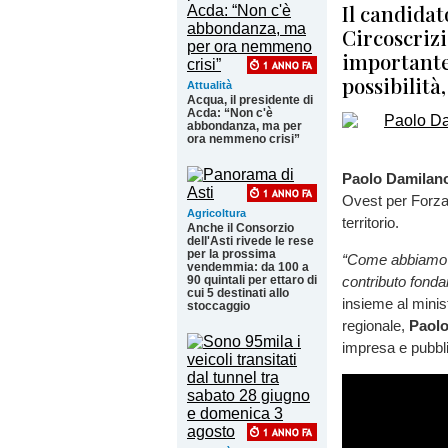
Il candidat
Circoscrizi
importante 
possibilità
Attualità
Acqua, il presidente di
Acda: “Non c'è
abbondanza, ma per
ora nemmeno crisi”
Paolo Damilan
Ovest per Forza 
Agricoltura
territorio.
Anche il Consorzio
dell'Asti rivede le rese
per la prossima
“Come abbiamo vi
vendemmia: da 100 a
90 quintali per ettaro di
contributo fond
cui 5 destinati allo
insieme al mini
stoccaggio
regionale,
Paolo
impresa e pubbl