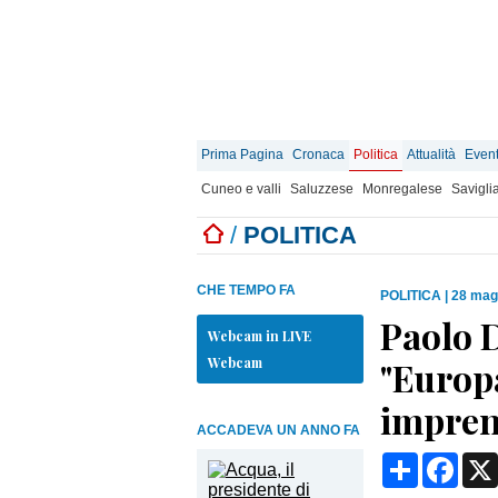
Prima Pagina
Cronaca
Politica
Attualità
Event
Cuneo e valli
Saluzzese
Monregalese
Savigli
/
POLITICA
CHE TEMPO FA
POLITICA
|
28 mag
Paolo D
Webcam in LIVE
Webcam
"Europ
impren
ACCADEVA UN ANNO FA
Condividi
Face