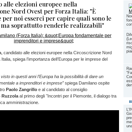
o alle elezioni europee nella
one Nord Ovest per Forza Italia: "È
per noi esserci per capire quali sono le
Noc
fon
, ma soprattutto renderle realizzabili"
con
Dif
(Le
ris
mig
pia
o,
candidato alle elezioni europee nella Circoscrizione Nord
Italia, spiega l’importanza dell’Europa per le imprese del
Rac
“Fa
sto in questi anni l’Europa ha la possibilità di dare un
Con
ess
amentale a imprenditori e imprese”
spiega Damilano ospite
dem
stro
Paolo Zangrillo
e al candidato al consiglio
 Ruzzola
al primo degli "Incontri per il Piemonte, il dialogo tra
m
ica amministrazione.
L'
Gir
pre
me 
una