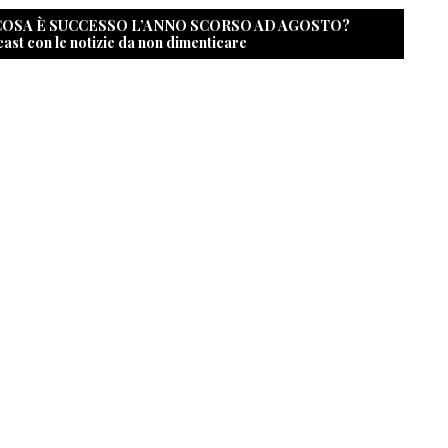
 COSA È SUCCESSO L’ANNO SCORSO AD AGOSTO?
cast con le notizie da non dimenticare