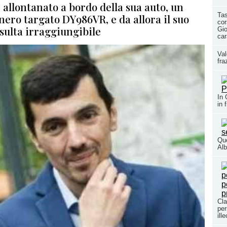
 allontanato a bordo della sua auto, un
Tas
ero targato DY986VR, e da allora il suo
co
isulta irraggiungibile
Gio
car
Val
fra
In 
in 
Que
Alb
Cla
per
ill