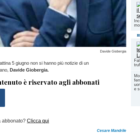
Inc
mon
m
Davide Giobergia
Fal
tina 5 giugno non si hanno più notizie di un
tru
sano,
Davide Giobergia.
Mon
tenuto è riservato agli abbonati
fer
uom
e s
a abbonato?
Clicca qui
Cesare Mandrile