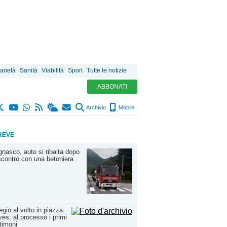
arietà
Sanità
Viabilità
Sport
Tutte le notizie
ABBONATI
Archivio
Mobile
REVE
nasco, auto si ribalta dopo
scontro con una betoniera
egio al volto in piazza
es, al processo i primi
timoni