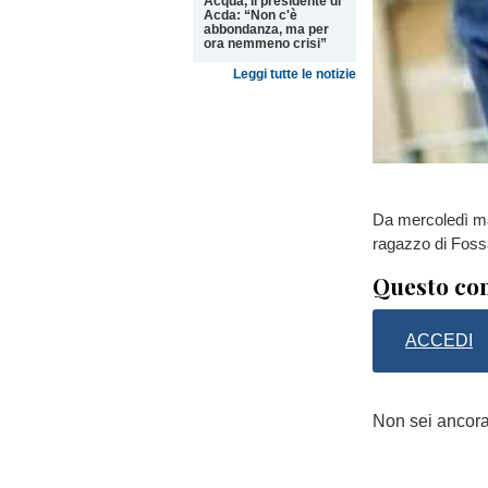
Acqua, il presidente di
Acda: “Non c'è
abbondanza, ma per
ora nemmeno crisi”
Leggi tutte le notizie
Da mercoledì mat
ragazzo di Fos
Questo con
ACCEDI
Non sei ancor