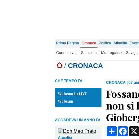
Prima Pagina
Cronaca
Politica
Attualità
Event
Cuneo e valli
Saluzzese
Monregalese
Savigli
/
CRONACA
CHE TEMPO FA
CRONACA
|
07 gi
Fossan
Webcam in LIVE
Webcam
non si 
Giober
ACCADEVA UN ANNO FA
Condividi
Face
Attualità