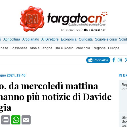
Edizione locale
IlNazionale.it
i
Agricoltura
Artigianato
Al Direttore
Economia
Curiosità
Scuole e corsi
Solid
anese
Fossanese
Alba e Langhe
Bra e Roero
Provincia
Regione
Europa
Radio Alba
ugno 2024, 19:40
IN B
o, da mercoledì mattina
Bag
lo 
hanno più notizie di Davide
gia
book
X
Print
WhatsApp
Email
Sfr
Bov
tes