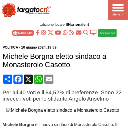
Edizione locale
IlNazionale.it
Radio Alba
ABBONATI
POLITICA
-
10 giugno 2024
, 19:39
Michele Borgna eletto sindaco a
Monasterolo Casotto
Condividi
Facebook
X
WhatsApp
Email
Per lui 40 voti e il 64,52% di preferenze. Sono 22
invece i voti per lo sfidante Angelo Anselmo
Michele Borgna
è il nuovo sindaco di Monasterolo Casotto. Il