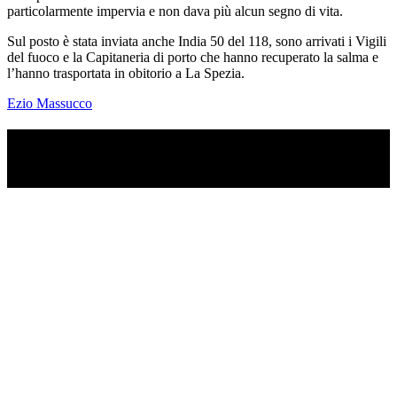
particolarmente impervia e non dava più alcun segno di vita.
Sul posto è stata inviata anche India 50 del 118, sono arrivati i Vigili
del fuoco e la Capitaneria di porto che hanno recuperato la salma e
l’hanno trasportata in obitorio a La Spezia.
Ezio Massucco
TI RICORDI COSA È SUCCESSO L’ANNO
SCORSO AD AGOSTO?
Ascolta il podcast con le notizie da non dimenticare