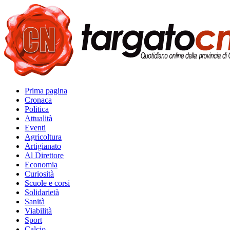
Prima pagina
Cronaca
Politica
Attualità
Eventi
Agricoltura
Artigianato
Al Direttore
Economia
Curiosità
Scuole e corsi
Solidarietà
Sanità
Viabilità
Sport
Calcio