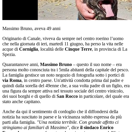
Massimo Bruno, aveva 49 anni
Originario di Canale, viveva da sempre nel centro roerino l’uomo
che nella giornata di ieri, martedì 11 giugno, ha perso la vita nelle
acque di
Corniglia
, località delle
Cinque Terre
, in provincia di La
Spezia.
Quarantanove anni,
Massimo Bruno
– questo il suo nome – era
persona molto conosciuta tra i 5mila abitanti della capitale del pesco.
La famiglia gestisce un noto negozio di fotografia sotto i portici di
via Roma
, in centro paese. Un'attività condotta prima dal padre e
quindi dalla sorella del 49enne che, a sua volta padre di un figlio, era
una figura da sempre attiva nel tessuto sociale del centro vinicolo,
dei suoi borghi e di quello di
San Rocco
in particolare, del quale era
stato anche capitano.
Anche da qui il sentimento di cordoglio che il diffondersi della
notizia ha suscitato in paese e la vicinanza subito espressa da più
parti alla famiglia.
"Una notizia terribile. Con grande affetto ci
stringiamo ai familiari di Massimo"
, dice
il sindaco Enrico