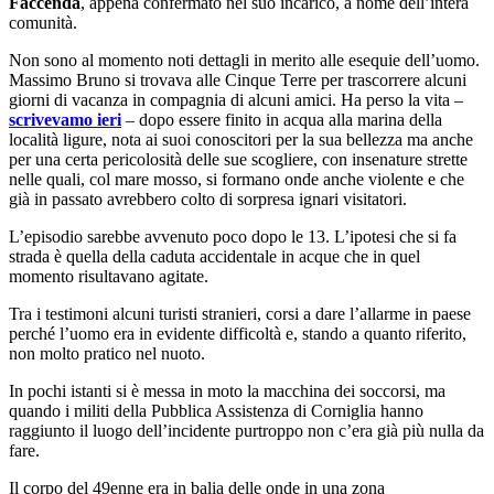
Faccenda
, appena confermato nel suo incarico, a nome dell’intera
comunità.
Non sono al momento noti dettagli in merito alle esequie dell’uomo.
Massimo Bruno si trovava alle Cinque Terre per trascorrere alcuni
giorni di vacanza in compagnia di alcuni amici. Ha perso la vita –
scrivevamo ieri
– dopo essere finito in acqua alla marina della
località ligure, nota ai suoi conoscitori per la sua bellezza ma anche
per una certa pericolosità delle sue scogliere, con insenature strette
nelle quali, col mare mosso, si formano onde anche violente e che
già in passato avrebbero colto di sorpresa ignari visitatori.
L’episodio sarebbe avvenuto poco dopo le 13. L’ipotesi che si fa
strada è quella della caduta accidentale in acque che in quel
momento risultavano agitate.
Tra i testimoni alcuni turisti stranieri, corsi a dare l’allarme in paese
perché l’uomo era in evidente difficoltà e, stando a quanto riferito,
non molto pratico nel nuoto.
In pochi istanti si è messa in moto la macchina dei soccorsi, ma
quando i militi della Pubblica Assistenza di Corniglia hanno
raggiunto il luogo dell’incidente purtroppo non c’era già più nulla da
fare.
Il corpo del 49enne era in balia delle onde in una zona