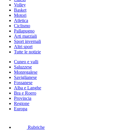
Volley
Basket
Motori
Atletica
Ciclismo
Pallapugno
Arti marziali
Sport invernali
Altri sport
Tutte le notizie
Cuneo e valli
Saluzzese
Monregalese
Saviglianese
Fossanese
Alba e Langhe
Bra e Roero
Provincia
Regione
Europa
Rubriche