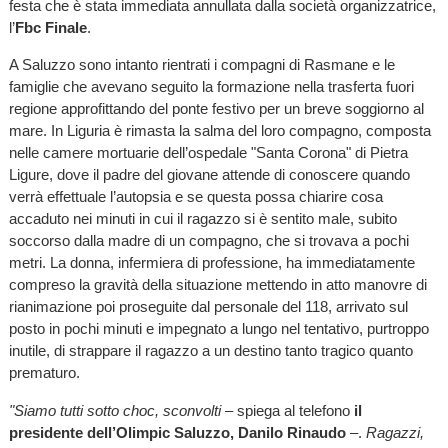
festa che è stata immediata annullata dalla società organizzatrice,
l’
Fbc Finale
.
A Saluzzo sono intanto rientrati i compagni di Rasmane e le
famiglie che avevano seguito la formazione nella trasferta fuori
regione approfittando del ponte festivo per un breve soggiorno al
mare. In Liguria è rimasta la salma del loro compagno, composta
nelle camere mortuarie dell’ospedale "Santa Corona" di Pietra
Ligure, dove il padre del giovane attende di conoscere quando
verrà effettuale l’autopsia e se questa possa chiarire cosa
accaduto nei minuti in cui il ragazzo si è sentito male, subito
soccorso dalla madre di un compagno, che si trovava a pochi
metri. La donna, infermiera di professione, ha immediatamente
compreso la gravità della situazione mettendo in atto manovre di
rianimazione poi proseguite dal personale del 118, arrivato sul
posto in pochi minuti e impegnato a lungo nel tentativo, purtroppo
inutile, di strappare il ragazzo a un destino tanto tragico quanto
prematuro.
"Siamo tutti sotto choc, sconvolti
– spiega al telefono
il
presidente dell’Olimpic Saluzzo, Danilo Rinaudo
–.
Ragazzi,