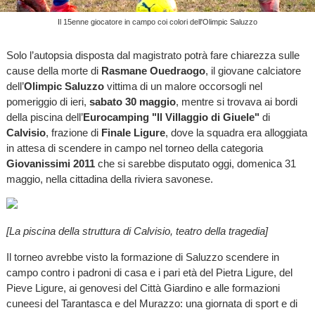
Il 15enne giocatore in campo coi colori dell'Olimpic Saluzzo
Solo l’autopsia disposta dal magistrato potrà fare chiarezza sulle
cause della morte di
Rasmane Ouedraogo
, il giovane calciatore
dell’
Olimpic Saluzzo
vittima di un malore occorsogli nel
pomeriggio di ieri,
sabato 30 maggio
, mentre si trovava ai bordi
della piscina dell’
Eurocamping "Il Villaggio di Giuele"
di
Calvisio
, frazione di
Finale Ligure
, dove la squadra era alloggiata
in attesa di scendere in campo nel torneo della categoria
Giovanissimi 2011
che si sarebbe disputato oggi, domenica 31
maggio, nella cittadina della riviera savonese.
[La piscina della struttura di Calvisio, teatro della tragedia]
Il torneo avrebbe visto la formazione di Saluzzo scendere in
campo contro i padroni di casa e i pari età del Pietra Ligure, del
Pieve Ligure, ai genovesi del Città Giardino e alle formazioni
cuneesi del Tarantasca e del Murazzo: una giornata di sport e di