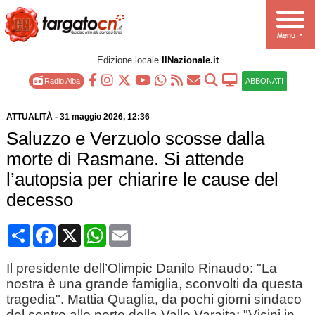
Edizione locale
IlNazionale.it
Radio Alba
ABBONATI
ATTUALITÀ
-
31 maggio 2026
, 12:36
Saluzzo e Verzuolo scosse dalla
morte di Rasmane. Si attende
l’autopsia per chiarire le cause del
decesso
Condividi
Facebook
X
WhatsApp
Email
Il presidente dell’Olimpic Danilo Rinaudo: "La
nostra è una grande famiglia, sconvolti da questa
tragedia". Mattia Quaglia, da pochi giorni sindaco
del centro alle porte della Valle Varaita: "Vicini in