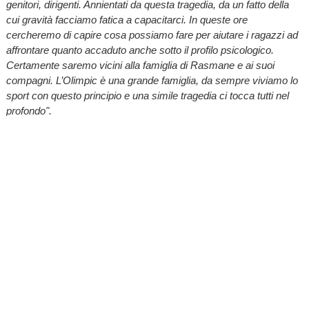
genitori, dirigenti. Annientati da questa tragedia, da un fatto della
cui gravità facciamo fatica a capacitarci. In queste ore
cercheremo di capire cosa possiamo fare per aiutare i ragazzi ad
affrontare quanto accaduto anche sotto il profilo psicologico.
Certamente saremo vicini alla famiglia di Rasmane e ai suoi
compagni. L’Olimpic è una grande famiglia, da sempre viviamo lo
sport con questo principio e una simile tragedia ci tocca tutti nel
profondo".
Eletto da pochi giorni, il sindaco
Mattia Quaglia
testimonia la
vicinanza della comunità di
Verzuolo
alla sfortunata famiglia del
giovane: "
Un fatto terribile che tocca da vicino l’intera nostra
comunità. Saremo vicini in ogni modo possibile a una famiglia
integrata del paese come Rasmane lo era nelle diverse attività
organizzate in ambito scolastico e sociale. Ci stringiamo ai suoi
cari in questo momento di dolore".
Nel comune all’imbocco della Valle Varaita la famiglia del giovane
calciatore, originaria del Burkina Faso, era arrivata da
Revello
. Il
papà è operaio presso un’azienda della zona mentre oltre ai
genitori Rasmane lascia un fratellino più piccolo. Descritto da suoi