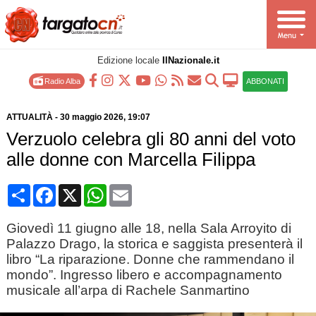
Edizione locale
IlNazionale.it
Radio Alba
ABBONATI
ATTUALITÀ
-
30 maggio 2026
, 19:07
Verzuolo celebra gli 80 anni del voto
alle donne con Marcella Filippa
Condividi
Facebook
X
WhatsApp
Email
Giovedì 11 giugno alle 18, nella Sala Arroyito di
Palazzo Drago, la storica e saggista presenterà il
libro “La riparazione. Donne che rammendano il
mondo”. Ingresso libero e accompagnamento
musicale all’arpa di Rachele Sanmartino