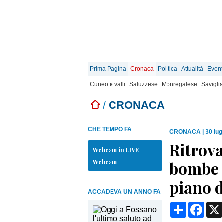
Prima Pagina
Cronaca
Politica
Attualità
Event
Cuneo e valli
Saluzzese
Monregalese
Savigli
/
CRONACA
CHE TEMPO FA
CRONACA
|
30 lug
Ritrova
Webcam in LIVE
Webcam
bombe a
piano 
ACCADEVA UN ANNO FA
Condividi
Face