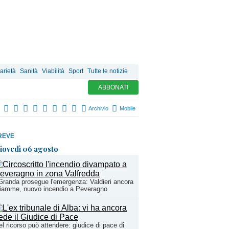
arietà
Sanità
Viabilità
Sport
Tutte le notizie
ABBONATI
Archivio
Mobile
REVE
iovedì 06 agosto
Granda prosegue l'emergenza: Valdieri ancora
fiamme, nuovo incendio a Peveragno
l ricorso può attendere: giudice di pace di