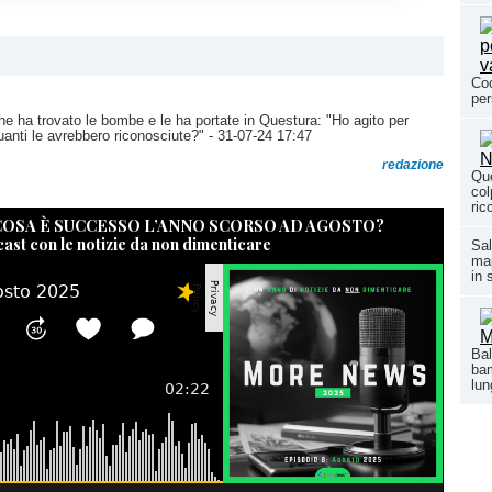
Coo
per
che ha trovato le bombe e le ha portate in Questura: "Ho agito per
uanti le avrebbero riconosciute?"
- 31-07-24 17:47
redazione
Que
col
ric
 COSA È SUCCESSO L’ANNO SCORSO AD AGOSTO?
cast con le notizie da non dimenticare
Sal
map
in 
Bal
bam
lun