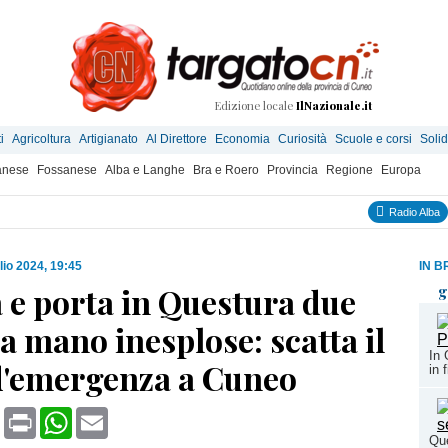
Edizione locale
IlNazionale.it
i
Agricoltura
Artigianato
Al Direttore
Economia
Curiosità
Scuole e corsi
Solid
anese
Fossanese
Alba e Langhe
Bra e Roero
Provincia
Regione
Europa
Radio Alba
lio 2024, 19:45
IN B
 e porta in Questura due
g
 mano inesplose: scatta il
In 
d'emergenza a Cuneo
in 
book
X
Print
WhatsApp
Email
Que