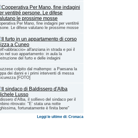
perativa Per Mano, fine indagini per ventitré
sone. Le difese valutano le prossime mosse
ll'«abbraccio» all'anziana in strada e poi il
po nel suo appartamento: in aula la
ostruzione del furto e delle indagini
uzzese colpito dal maltempo: a Paesana la
pa dei danni e i primi interventi di messa
sicurezza [FOTO]
dissero d’Alba, il sollievo del sindaco per il
bino ritrovato: "E’ stata una notte
ghissima, fortunatamente è finita bene"
Leggi le ultime di: Cronaca