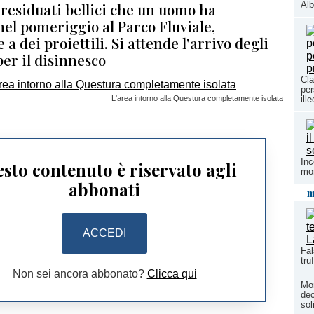
i residuati bellici che un uomo ha
Alb
el pomeriggio al Parco Fluviale,
a dei proiettili. Si attende l'arrivo degli
 per il disinnesco
Cla
per
L'area intorno alla Questura completamente isolata
ill
Inc
sto contenuto è riservato agli
mon
abbonati
m
ACCEDI
Fal
tru
Non sei ancora abbonato?
Clicca qui
Mon
dec
so