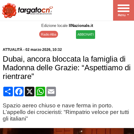
Edizione locale
IlNazionale.it
Radio Alba
ABBONATI
ATTUALITÀ
-
02 marzo 2026
, 10:32
Dubai, ancora bloccata la famiglia di
Madonna delle Grazie: “Aspettiamo di
rientrare”
Condividi
Facebook
X
WhatsApp
Email
Spazio aereo chiuso e nave ferma in porto.
L’appello dei crocieristi: “Rimpatrio veloce per tutti
gli italiani”