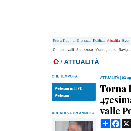
Prima Pagina
Cronaca
Politica
Attualità
Event
Cuneo e valli
Saluzzese
Monregalese
Savigli
/
ATTUALITÀ
CHE TEMPO FA
ATTUALITÀ
|
03 ag
Torna l
Webcam in LIVE
Webcam
47esima
valle P
ACCADEVA UN ANNO FA
Condividi
Face