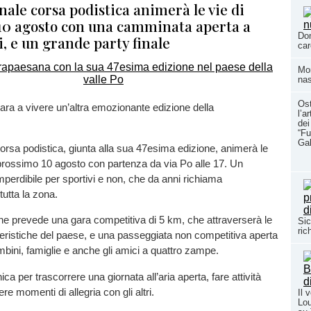
nale corsa podistica animerà le vie di
 10 agosto con una camminata aperta a
Dom
i, e un grande party finale
car
Mom
nas
Ost
ra a vivere un’altra emozionante edizione della
l’a
dei
“Fu
Ga
corsa podistica, giunta alla sua 47esima edizione, animerà le
 prossimo 10 agosto con partenza da via Po alle 17. Un
erdibile per sportivi e non, che da anni richiama
tutta la zona.
ne prevede una gara competitiva di 5 km, che attraverserà le
Sic
ric
teristiche del paese, e una passeggiata non competitiva aperta
bambini, famiglie e anche gli amici a quattro zampe.
a per trascorrere una giornata all’aria aperta, fare attività
ere momenti di allegria con gli altri.
Il 
Lou