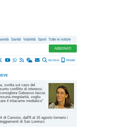
arietà
Sanità
Viabilità
Sport
Tutte le notizie
ABBONATI
Archivio
Mobile
REVE
a, svolta sul caso del
sunto conflitto di interessi.
consigliera Galeasso lascia:
ssuna irregolarità, voglio
tare il tritacarne mediatico"
it di Canosio, dall'8 al 16 agosto tornano i
teggiamenti di San Lorenzo