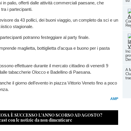
su
in palio, offerti dalle attività commerciali paesane, che
tra i partecipanti.
evisore da 43 pollici, dei buoni viaggio, un completo da sci e un
Con
Reg
istico stagionale.
partecipanti potranno festeggiare al party finale.
mprende maglietta, bottiglietta d’acqua e buono per i pasta
Inc
pro
Des
possono effettuare durante il mercato cittadino di venerdì 9
A M
dalle tabaccherie Olocco e Badellino di Paesana.
Clu
tra
nche il giorno dell’evento in piazza Vittorio Veneto fino a poco
enza.
AMP
 COSA È SUCCESSO L’ANNO SCORSO AD AGOSTO?
cast con le notizie da non dimenticare