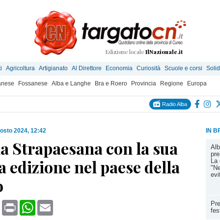
Edizione locale
IlNazionale.it
i
Agricoltura
Artigianato
Al Direttore
Economia
Curiosità
Scuole e corsi
Solid
anese
Fossanese
Alba e Langhe
Bra e Roero
Provincia
Regione
Europa
Radio Alba
osto 2024, 12:42
IN B
a Strapaesana con la sua
Alb
pre
 edizione nel paese della
La 
"Ne
evi
o
book
X
Print
WhatsApp
Email
Pre
fes