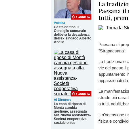
La tradizio
Paesana il
tutti, prem
Politica
Casteldelfino: il
Consiglio comunale
delibera la decadenza
dell’ex sindaco Alberto
Anello
Paesana si prepa
“Strapaesana”.
La tradizionale 
vie del paese il
appuntamento imp
appassionati da 
La manifestazio
strade più carat
Al Direttore
a tutti, adulti, 
La casa di riposo di
Montà cambia
gestione, assegnata
Un’occasione unic
alla Nuova assistenza-
Società cooperativa
fisica e condivid
sociale onlus