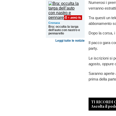
Numerosi i premi 
verranno estratti 
Tra questi un tel
abbonamento sci
Cronaca
Bra: occulta la targa
dell’auto con nastro e
Dopo la corsa, i 
pennarello
Leggi tutte le notizie
Il pacco gara co
party.
Le iscrizioni si 
agosto, oppure 
Saranno aperte a
prima della part
TI RICORDI
Ascolta il pod