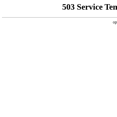
503 Service Te
op