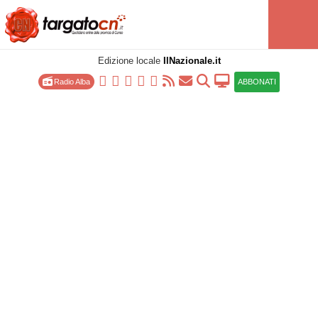
Edizione locale
IlNazionale.it
Radio Alba
ABBONATI