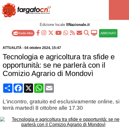
Edizione locale
IlNazionale.it
Radio Alba
ABBONATI
ATTUALITÀ
-
04 ottobre 2024
, 15:47
Tecnologia e agricoltura tra sfide e
opportunità: se ne parlerà con il
Comizio Agrario di Mondovì
Condividi
Facebook
X
WhatsApp
Email
L'incontro, gratuito ed esclusivamente online, si
terrà martedì 8 ottobre alle 17.30