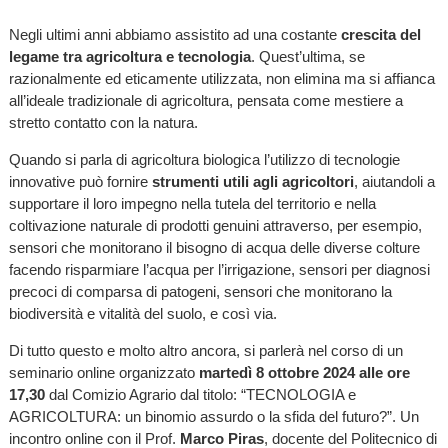
Negli ultimi anni abbiamo assistito ad una costante
crescita del
legame tra agricoltura e tecnologia
. Quest’ultima, se
razionalmente ed eticamente utilizzata, non elimina ma si affianca
all’ideale tradizionale di agricoltura, pensata come mestiere a
stretto contatto con la natura.
Quando si parla di agricoltura biologica l’utilizzo di tecnologie
innovative può fornire
strumenti utili agli agricoltori
, aiutandoli a
supportare il loro impegno nella tutela del territorio e nella
coltivazione naturale di prodotti genuini attraverso, per esempio,
sensori che monitorano il bisogno di acqua delle diverse colture
facendo risparmiare l’acqua per l’irrigazione, sensori per diagnosi
precoci di comparsa di patogeni, sensori che monitorano la
biodiversità e vitalità del suolo, e così via.
Di tutto questo e molto altro ancora, si parlerà nel corso di un
seminario online organizzato
martedì 8 ottobre 2024 alle ore
17,30
dal Comizio Agrario dal titolo: “TECNOLOGIA e
AGRICOLTURA: un binomio assurdo o la sfida del futuro?”. Un
incontro online con il Prof.
Marco Piras
, docente del Politecnico di