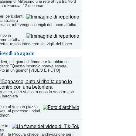
abinieri di Millesimo una rete attiva tra Nord
lia e Francia: 12 denunce
eri pericolanti
la strada a
sana, intervengono i vigili del fuoco all'alba
mpo in
mme all'alba a
etta, rapido intervento dei vigili del fuoco
iovedì 06 agosto
dieri, sei giorni di fiamme e la rabbia del
daco: "Questo incendio poteva essere
olto in un giorno" [VIDEO E FOTO]
nasco, auto si ribalta dopo lo scontro con
 betoniera
egio al volto in piazza
es, al processo i primi
timoni
er in
rso
litti, la Procura chiede l’archiviazione per il