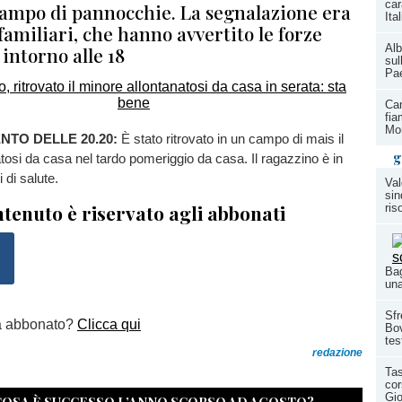
car
campo di pannocchie. La segnalazione era
Ita
familiari, che hanno avvertito le forze
Alb
 intorno alle 18
sul
Pae
Ca
fia
Mor
TO DELLE 20.20:
È stato ritrovato in un campo di mais il
g
tosi da casa nel tardo pomeriggio da casa. Il ragazzino è in
 di salute.
Val
sin
tenuto è riservato agli abbonati
ris
Bag
una
Sfr
a abbonato?
Clicca qui
Bov
tes
redazione
Tas
co
Gio