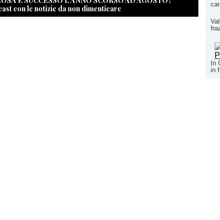
 COSA È SUCCESSO L’ANNO SCORSO AD AGOSTO?
car
cast con le notizie da non dimenticare
Val
fra
In 
in 