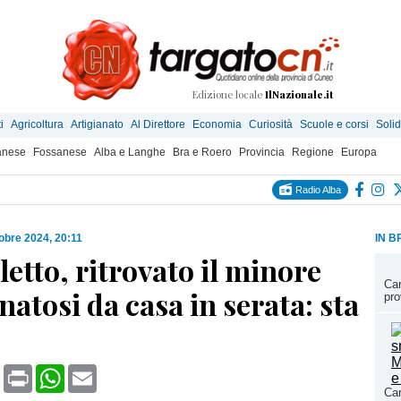
Edizione locale
IlNazionale.it
i
Agricoltura
Artigianato
Al Direttore
Economia
Curiosità
Scuole e corsi
Solid
anese
Fossanese
Alba e Langhe
Bra e Roero
Provincia
Regione
Europa
Radio Alba
tobre 2024, 20:11
IN B
lletto, ritrovato il minore
Car
natosi da casa in serata: sta
pro
book
X
Print
WhatsApp
Email
Car