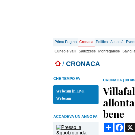
Prima Pagina
Cronaca
Politica
Attualità
Event
Cuneo e valli
Saluzzese
Monregalese
Savigli
/
CRONACA
CHE TEMPO FA
CRONACA
|
08 ot
Villafa
Webcam in LIVE
Webcam
allonta
bene
ACCADEVA UN ANNO FA
Condividi
Face