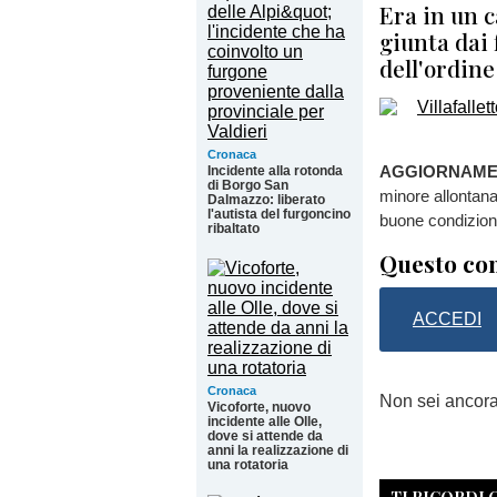
Era in un 
giunta dai 
dell'ordine
Cronaca
AGGIORNAMEN
Incidente alla rotonda
di Borgo San
minore allontana
Dalmazzo: liberato
l'autista del furgoncino
buone condizioni
ribaltato
Questo con
ACCEDI
Cronaca
Non sei ancor
Vicoforte, nuovo
incidente alle Olle,
dove si attende da
anni la realizzazione di
una rotatoria