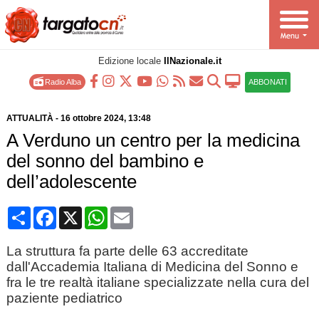
Edizione locale
IlNazionale.it
Radio Alba
ABBONATI
ATTUALITÀ
-
16 ottobre 2024
, 13:48
A Verduno un centro per la medicina
del sonno del bambino e
dell’adolescente
Condividi
Facebook
X
WhatsApp
Email
La struttura fa parte delle 63 accreditate
dall'Accademia Italiana di Medicina del Sonno e
fra le tre realtà italiane specializzate nella cura del
paziente pediatrico