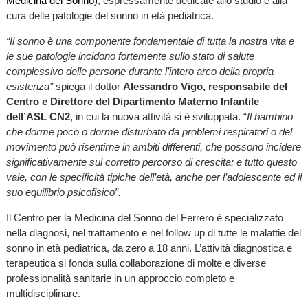
Medicina del Sonno)
, espressamente dedicate allo studio e alla
cura delle patologie del sonno in età pediatrica.
“Il sonno è una componente fondamentale di tutta la nostra vita e
le sue patologie incidono fortemente sullo stato di salute
complessivo delle persone durante l’intero arco della propria
esistenza”
spiega il dottor
Alessandro Vigo, responsabile del
Centro e Direttore del Dipartimento Materno Infantile
dell’ASL CN2
, in cui la nuova attività si è sviluppata. “
Il bambino
che dorme poco o dorme disturbato da problemi respiratori o del
movimento può risentirne in ambiti differenti, che possono incidere
significativamente sul corretto percorso di crescita: e tutto questo
vale, con le specificità tipiche dell’età, anche per l’adolescente ed il
suo equilibrio psicofisico”.
Il Centro per la Medicina del Sonno del Ferrero è specializzato
nella diagnosi, nel trattamento e nel follow up di tutte le malattie del
sonno in età pediatrica, da zero a 18 anni. L’attività diagnostica e
terapeutica si fonda sulla collaborazione di molte e diverse
professionalità sanitarie in un approccio completo e
multidisciplinare.