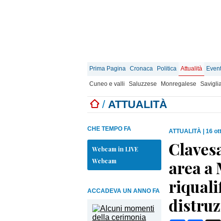
Prima Pagina
Cronaca
Politica
Attualità
Event
Cuneo e valli
Saluzzese
Monregalese
Savigli
/
ATTUALITÀ
CHE TEMPO FA
ATTUALITÀ
|
16 ot
Clavesa
Webcam in LIVE
Webcam
area a
riquali
ACCADEVA UN ANNO FA
distruz