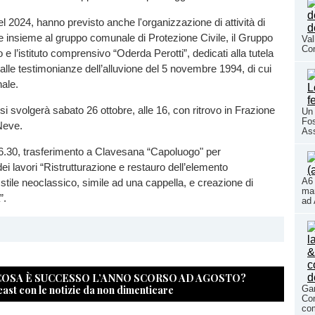
i nel 2024, hanno previsto anche l'organizzazione di attività di
e insieme al gruppo comunale di Protezione Civile, il Gruppo
Val
Co
co e l’istituto comprensivo “Oderda Perotti”, dedicati alla tutela
alle testimonianze dell’alluvione del 5 novembre 1994, di cui
nnale.
si svolgerà sabato 26 ottobre, alle 16, con ritrovo in Frazione
Un 
Fos
Neve.
As
16.30, trasferimento a Clavesana “Capoluogo" per
ei lavori “Ristrutturazione e restauro dell’elemento
A6 
n stile neoclassico, simile ad una cappella, e creazione di
mar
”.
ad 
 COSA È SUCCESSO L’ANNO SCORSO AD AGOSTO?
cast con le notizie da non dimenticare
Gar
Con
com