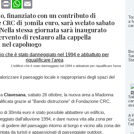
book
X
Print
WhatsApp
Email
o, finanziato con un contributo di
Tor
 CRC di 30mila euro, sarà svelato sabato
a f
ca
 Nella stessa giornata sarà inaugurato
ervento di restauro alla cappella
a nel capoluogo
Bro
San
Ste
L'edificio che è stato danneggiato nel 1994 e abbattuto per riqualificare l'area
orizzare il paesaggio locale e riappropriarsi degli spazi del
 a
Clavesana
, sabato 26 ottobre, la nuova area a Madonna
Sal
car
alificata grazie al "Bando distruzione" di Fondazione CRC.
ava
o di 30mila euro è stato possibile abbattere un edificio,
A F
ggiato dall’alluvione 1994, e dare nuova vita alla zona per
Con
l’a
i di godere del paesaggio intorno al borgo e vicino alla zona dei
ntata da turisti e appassionati di passeggiate outdoor.