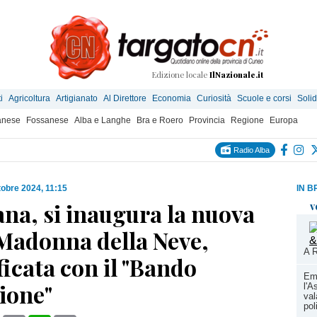
Edizione locale
IlNazionale.it
i
Agricoltura
Artigianato
Al Direttore
Economia
Curiosità
Scuole e corsi
Solid
anese
Fossanese
Alba e Langhe
Bra e Roero
Provincia
Regione
Europa
Radio Alba
tobre 2024, 11:15
IN B
na, si inaugura la nuova
v
 Madonna della Neve,
A R
ficata con il "Bando
Em
ione"
l'A
val
pol