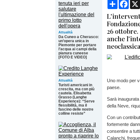
Condividi
Face
L'intervent
Fondazione
26 ottobre.
Attualità
anche l'int
Da Cuneo a Cherasco:
un’opera unica in
neoclassic
Piemonte per portare
l’acqua ai campi della
pianura cuneese
[FOTO E VIDEO]
Uno modo per val
Attualità
Turisti americani in
paese.
crescita, ma con più
cautela. Elisabetta
Grasso (Langhe
Sarà inaugurata
Experience): “Serve
flessibilità, ma il
della Neve, riqu
fascino delle nostre
colline resiste”
Con un contribut
fortemente danne
consentire a tutt
Calanchi, freque