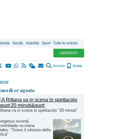
arietà
Sanità
Viabilità
Sport
Tutte le notizie
ABBONATI
Archivio
Mobile
REVE
enerdì 07 agosto
ittana va in scena lo spettacolo "20 minuti"
ergenza incendi,
ssemblada occitana
ades: "Grave il silenzio della
itica"