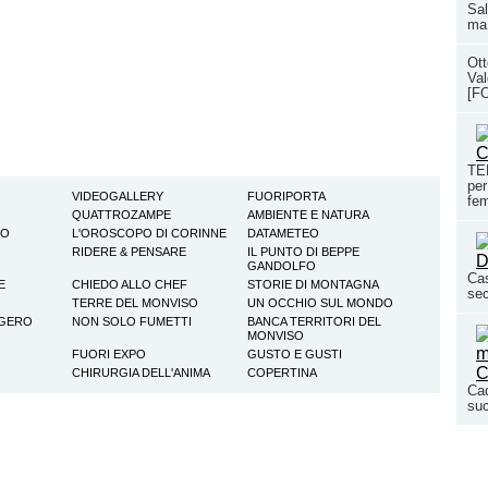
Sal
ma 
Ott
Val
[F
TEN
per
VIDEOGALLERY
FUORIPORTA
fem
QUATTROZAMPE
AMBIENTE E NATURA
TO
L'OROSCOPO DI CORINNE
DATAMETEO
RIDERE & PENSARE
IL PUNTO DI BEPPE
GANDOLFO
Cas
E
CHIEDO ALLO CHEF
STORIE DI MONTAGNA
sec
TERRE DEL MONVISO
UN OCCHIO SUL MONDO
GGERO
NON SOLO FUMETTI
BANCA TERRITORI DEL
MONVISO
FUORI EXPO
GUSTO E GUSTI
CHIRURGIA DELL'ANIMA
COPERTINA
Cad
suc