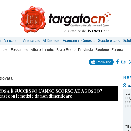
Edizione locale
IlNazionale.it
i
Agricoltura
Artigianato
Al Direttore
Economia
Curiosità
Scuole e corsi
Solid
anese
Fossanese
Alba e Langhe
Bra e Roero
Provincia
Regione
Europa
Radio Alba
trovata.
IN B
s
 COSA È SUCCESSO L’ANNO SCORSO AD AGOSTO?
La 
cast con le notizie da non dimenticare
rin
ges
gio
"Il