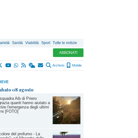
arietà
Sanità
Viabilità
Sport
Tutte le notizie
ABBONATI
Archivio
Mobile
REVE
abato 08 agosto
squadra Aib di Priero
grazia quanti hanno aiutato a
tire l'emergenza degli ultimi
rni [FOTO]
 colore del profumo - La