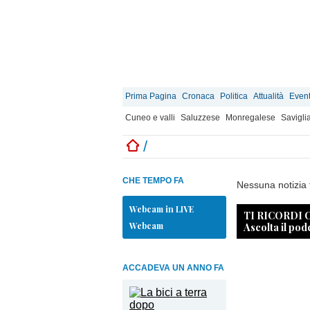
Prima Pagina
Cronaca
Politica
Attualità
Event
Cuneo e valli
Saluzzese
Monregalese
Savigli
/
CHE TEMPO FA
Nessuna notizia 
Webcam in LIVE
TI RICORDI
Webcam
Ascolta il pod
ACCADEVA UN ANNO FA