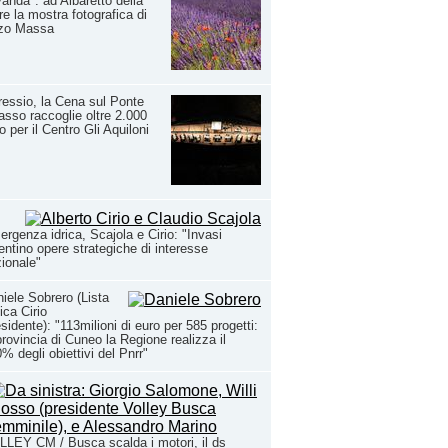
anda": ad Albaretto della
re la mostra fotografica di
zo Massa
essio, la Cena sul Ponte
sso raccoglie oltre 2.000
o per il Centro Gli Aquiloni
rgenza idrica, Scajola e Cirio: "Invasi
entino opere strategiche di interesse
ionale"
iele Sobrero (Lista
ica Cirio
sidente): "113milioni di euro per 585 progetti:
provincia di Cuneo la Regione realizza il
% degli obiettivi del Pnrr"
LEY CM / Busca scalda i motori, il ds