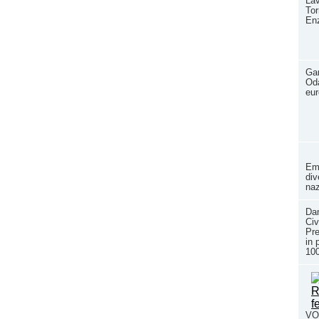
Lav
Tor
En
Gar
Oda
eur
Eme
div
naz
Dan
Civ
Pre
in 
100
VOL