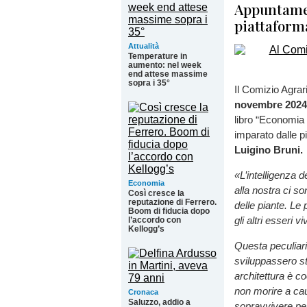
Appuntamen
piattafor
Attualità
Temperature in
aumento: nel week
end attese massime
sopra i 35°
Il Comizio Agrar
novembre 2024 
libro “Economia
imparato dalle p
Luigino Bruni.
«L’intelligenza d
Economia
alla nostra ci so
Così cresce la
reputazione di Ferrero.
delle piante. Le 
Boom di fiducia dopo
gli altri esseri 
l’accordo con
Kellogg’s
Questa peculiari
sviluppassero str
architettura è co
non morire a cau
Cronaca
Saluzzo, addio a
sopravvivere per