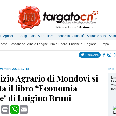
Edizione locale
IlNazionale.it
i
Agricoltura
Artigianato
Al Direttore
Economia
Curiosità
Scuole e corsi
Solid
anese
Fossanese
Alba e Langhe
Bra e Roero
Provincia
Regione
Europa
Radio Alba
ovembre 2024, 17:18
IN B
izio Agrario di Mondovì si
Em
l'A
a il libro “Economia
val
pol
e" di Luigino Bruni
book
X
Print
WhatsApp
Email