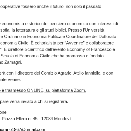
cooperative fossero anche il futuro, non solo il passato
»
 economista e storico del pensiero economico con interessi di
osofia, la letteratura e gli studi biblici. Presso l’Università
 Ordinario in Economia Politica e Coordinatore del Dottorato
Economia Civile. È editorialista per “Avvenire” e collaboratore
”. È direttore Scientifico dell’evento Economy of Francesco e
a Scuola di Economia Civile che ha promosso e fondato
ano Zamagni.
rà con il direttore del Comizio Agrario, Attilio Ianniello, e con
intervenire.
to è trasmesso ONLINE, su piattaforma Zoom.
ipare verrà inviato a chi si registrerà.
ione:
, Piazza Ellero n. 45 - 12084 Mondovì
agrario1867@gmail.com