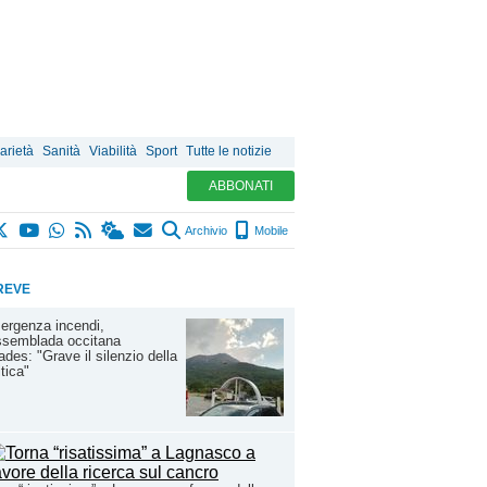
arietà
Sanità
Viabilità
Sport
Tutte le notizie
ABBONATI
Archivio
Mobile
REVE
ergenza incendi,
ssemblada occitana
ades: "Grave il silenzio della
itica"