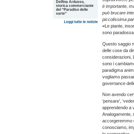
Delfina Ardusso,
storica commerciante
è importante, m
del “Paradiso delle
può brucare int
sarte”
piccolissima par
Leggi tutte le notizie
«
Le piante, inso
sono paradossalm
Questo saggio n
delle cose da di
considerazioni, 
sono i cambiamen
paradigma animale
vogliamo passar
governance dell
Non avendo cerve
‘pensare’, ‘veder
apprendendo a vi
Analogamente, s
accorgeremmo ch
conosciamo, imp
le cooperative.