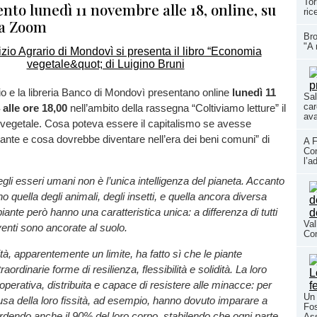
Tor
to lunedì 11 novembre alle 18, online, su
ric
ma Zoom
Bro
"A 
io e la libreria Banco di Mondovì presentano online
lunedì 11
Sal
car
alle ore 18,00
nell’ambito della rassegna “Coltiviamo letture” il
ava
 vegetale. Cosa poteva essere il capitalismo se avesse
iante e cosa dovrebbe diventare nell’era dei beni comuni” di
A F
Con
l’a
egli esseri umani non è l’unica intelligenza del pianeta. Accanto
no quella degli animali, degli insetti, e quella ancora diversa
piante però hanno una caratteristica unica: a differenza di tutti
Val
viventi sono ancorate al suolo.
Co
tà, apparentemente un limite, ha fatto sì che le piante
aordinarie forme di resilienza, flessibilità e solidità. La loro
operativa, distribuita e capace di resistere alle minacce: per
Un 
sa della loro fissità, ad esempio, hanno dovuto imparare a
Fos
dendo anche il 90% del loro corpo, stabilendo che ogni parte
As