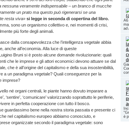
a nessuna veramente indispensabile – un branco di mucche
eramente un prato ma questo può rigenerarsi se una
te resta viva»
si legge in seconda di copertina del libro.
A6 
mar
mma, sono un organismo collettivo e, nei momenti di crisi,
ad 
ente più forte degli animali.
asce dalla consapevolezza che l’intelligenza vegetale abbia
re, anche all’economia. Alla luce di queste
Luigino Bruni si è posto alcune domande rivoluzionarie: quali
ti che le imprese e gli attori economici devono attuare se dal
Gar
, che è all’origine del capitalismo e della sua insostenibilità,
Con
com
e a un paradigma vegetale? Quali conseguenze per la
e imprese?
llo né organi centrali, le piante hanno dovuto imparare a
e’, ‘sentire’, ‘comunicare’ valorizzando soprattutto le periferie,
vere in perfetta cooperazione con tutto il bosco.
Inc
e guardassimo bene nella nostra storia passata e presente ci
"Gr
e nel capitalismo europeo abbiamo conosciuto, e
è p
rese organizzate secondo il paradigma vegetale: sono