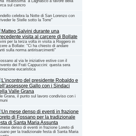
na “risatissima” a Lagnasco a favore della
erca sul cancro
ndello celebra la Notte di San Lorenzo con
riveder le Stelle sotto la Torre"
vini per la terza volta in visita a Roggero in
cere a Bollate: "Ci ha chiesto di andare
nti sulla norma antirisarcimenti"
ossano al via le iniziative estive con il
vento dei Frati Cappuccini: questa sera
dorazione eucaristica
le Grana, il punto sul lavoro condiviso con i
muni
mese denso di eventi in frazione Loreto di
sano per la tradizionale festa di Santa Maria
sunta