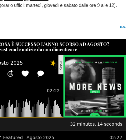
orario uffici: martedì, giovedì e sabato dalle ore 9 alle 12).
c.s.
 COSA È SUCCESSO L’ANNO SCORSO AD AGOSTO?
cast con le notizie da non dimenticare