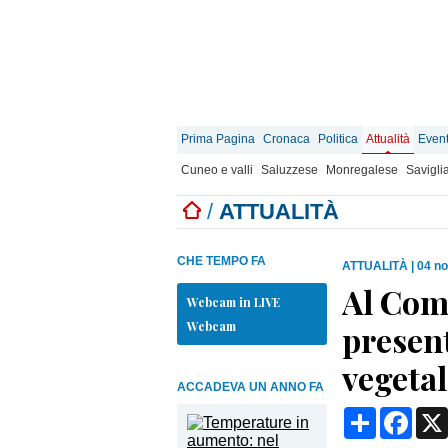
Prima Pagina
Cronaca
Politica
Attualità
Event
Cuneo e valli
Saluzzese
Monregalese
Savigli
/
ATTUALITÀ
CHE TEMPO FA
ATTUALITÀ
|
04 n
Al Com
Webcam in LIVE
Webcam
present
vegetal
ACCADEVA UN ANNO FA
Condividi
Face