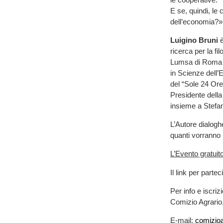
E se, quindi, le 
dell’economia?
Luigino Bruni
è
ricerca per la fil
Lumsa di Roma è
in Scienze dell’
del “Sole 24 Ore
Presidente dell
insieme a Stef
L’Autore dialoghe
quanti vorranno 
L’Evento gratui
Il link per partec
Per info e iscriz
Comizio Agrario
E-mail:
comizio