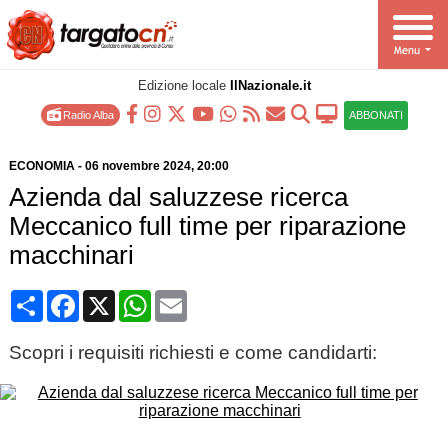
Edizione locale
IlNazionale.it
Radio Alba
ABBONATI
ECONOMIA
-
06 novembre 2024
, 20:00
Azienda dal saluzzese ricerca
Meccanico full time per riparazione
macchinari
Condividi
Facebook
X
WhatsApp
Email
Scopri i requisiti richiesti e come candidarti: