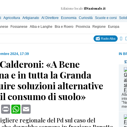
Edizione locale
IlNazionale.it
i
Agricoltura
Artigianato
Al Direttore
Economia
Curiosità
Scuole e corsi
Solid
anese
Fossanese
Alba e Langhe
Bra e Roero
Provincia
Regione
Europa
Radio Alba
embre 2024, 17:39
IN B
Calderoni: «A Bene
g
a e in tutta la Granda
ire soluzioni alternative
 il consumo di suolo»
Alb
int
"Ne
book
X
Print
WhatsApp
Email
med
sigliere regionale del Pd sul caso del
o che dovrebbe sorgere in frazione Buretto