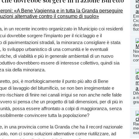
Em
Crc
des
 in un recente incontro organizzato in Municipio coi residenti
flo
 cui dovrebbe sorgere l’impianto per il riciclaggio e il
di pavimentazioni stradali, la minoranza consigliare è stata
 lo sviluppo urbanistico di una comunità e le eventuali
Noc
stiche, di viabilità e più in generale ambientali di un nuovo
fon
con
duttivo dovrebbero essere di interesse collettivo, quindi sia
za sia della minoranza.
retto, poi, è morfologicamente il punto più alto di Bene
ue di lavaggio del bitumificio, se non ben irregimentate e
Dif
ero rischiare di finire nei canali irrigui se non anche nelle falde
a r
vvero si pensa che un progetto di tali dimensioni, per di più in
gra
unità, possa essere affrontato a colpi di maggioranza, senza
ossibilmente convincere tutta la popolazione?
Rac
le, in una provincia come la Granda che ha il record nazionale
meg
ess
olo, non ci sono soluzioni alternative come riutilizzare, ad