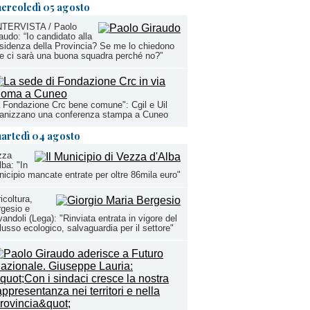
ercoledì 05 agosto
INTERVISTA / Paolo
audo: “Io candidato alla
sidenza della Provincia? Se me lo chiedono
e ci sarà una buona squadra perché no?”
 Fondazione Crc bene comune": Cgil e Uil
ganizzano una conferenza stampa a Cuneo
artedì 04 agosto
zza
lba: "In
icipio mancate entrate per oltre 86mila euro"
icoltura,
gesio e
andoli (Lega): "Rinviata entrata in vigore del
lusso ecologico, salvaguardia per il settore"