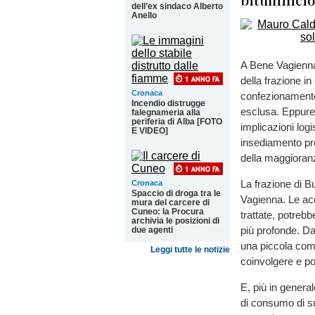
dell’ex sindaco Alberto
Anello
A Bene Vagienna,
della frazione in
Cronaca
confezionamento 
Incendio distrugge
esclusa. Eppure,
falegnameria alla
periferia di Alba [FOTO
implicazioni logi
E VIDEO]
insediamento pro
della maggioran
La frazione di Bu
Cronaca
Spaccio di droga tra le
Vagienna. Le acq
mura del carcere di
Cuneo: la Procura
trattate, potrebb
archivia le posizioni di
più profonde. Da
due agenti
una piccola com
Leggi tutte le notizie
coinvolgere e p
E, più in genera
di consumo di su