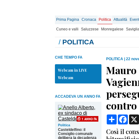
Prima Pagina
Cronaca
Politica
Attualità
Event
Cuneo e valli
Saluzzese
Monregalese
Savigli
/
POLITICA
CHE TEMPO FA
POLITICA
|
22 nov
Mauro 
Webcam in LIVE
Webcam
Vagienn
persegu
ACCADEVA UN ANNO FA
contro
Condividi
Face
Politica
Così il con
Casteldelfino: il
Consiglio comunale
bitumifici
delibera la decadenza