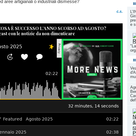
 aree artigianali o industriali dismesse?
m
c.s.
L'
Gir
pre
e s
 COSA È SUCCESSO L’ANNO SCORSO AD AGOSTO?
cast con le notizie da non dimenticare
"La
or
m
Ve
d'A
mun
Agr
Ber
Cav
def