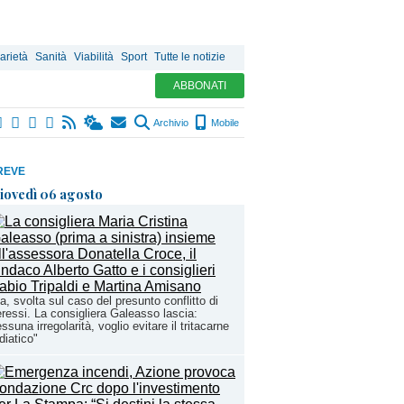
arietà
Sanità
Viabilità
Sport
Tutte le notizie
ABBONATI
Archivio
Mobile
REVE
iovedì 06 agosto
a, svolta sul caso del presunto conflitto di
eressi. La consigliera Galeasso lascia:
ssuna irregolarità, voglio evitare il tritacarne
iatico"