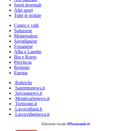
Sport invernali
Altri sport
Tutte le notizie
Cuneo e valli
Saluzzese
Monregalese
Saviglianese
Fossanese
Alba e Langhe
Bra e Roero
Provincia
Regione
Europa
Rubriche
Sanremonews.it
Savonanews.it
Montecarlonews.it
Torinoggi.it
Lavocediasti.it
Lavocedigenova.it
Edizione locale
IlNazionale.it