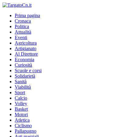
Prima pagina
Cronaca
Politica
Attualità
Eventi
Agricoltura
Artigianato
Al Direttore
Economia
Curiosità
Scuole e corsi
Solidarietà
Sanità
Viabilità
Sport
Calcio
Volley
Basket
Motori
Atletica
Ciclismo
Pallapugno
Arti marziali