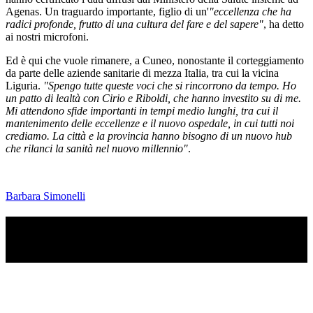
Agenas. Un traguardo importante, figlio di un'
"eccellenza che ha
radici profonde, frutto di una cultura del fare e del sapere"
, ha detto
ai nostri microfoni.
Ed è qui che vuole rimanere, a Cuneo, nonostante il corteggiamento
da parte delle aziende sanitarie di mezza Italia, tra cui la vicina
Liguria.
"Spengo tutte queste voci che si rincorrono da tempo. Ho
un patto di lealtà con Cirio e Riboldi, che hanno investito su di me.
Mi attendono sfide importanti in tempi medio lunghi, tra cui il
mantenimento delle eccellenze e il nuovo ospedale, in cui tutti noi
crediamo. La città e la provincia hanno bisogno di un nuovo hub
che rilanci la sanità nel nuovo millennio"
.
Barbara Simonelli
TI RICORDI COSA È SUCCESSO L’ANNO
SCORSO AD AGOSTO?
Ascolta il podcast con le notizie da non dimenticare