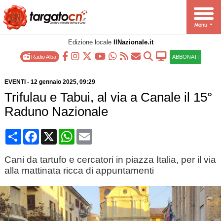
Edizione locale
IlNazionale.it
Radio Alba
ABBONATI
EVENTI
-
12 gennaio 2025
, 09:29
Trifulau e Tabui, al via a Canale il 15°
Raduno Nazionale
Condividi
Facebook
X
WhatsApp
Email
Cani da tartufo e cercatori in piazza Italia, per il via
alla mattinata ricca di appuntamenti