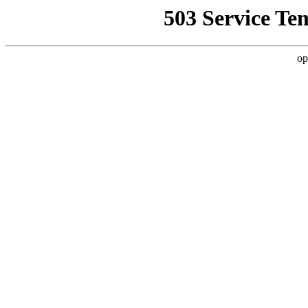
503 Service Te
op