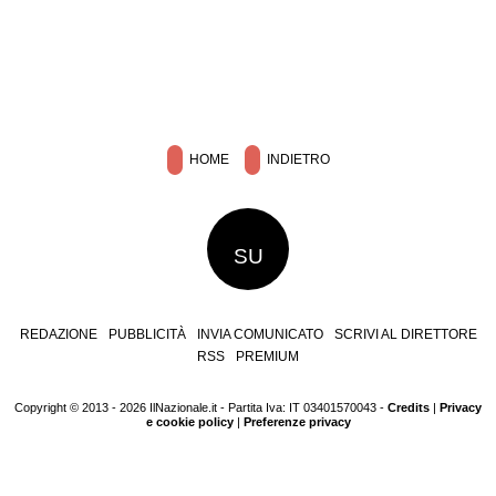
HOME
INDIETRO
SU
REDAZIONE
PUBBLICITÀ
INVIA COMUNICATO
SCRIVI AL DIRETTORE
RSS
PREMIUM
Copyright © 2013 - 2026 IlNazionale.it - Partita Iva: IT 03401570043 -
Credits
|
Privacy
e cookie policy
|
Preferenze privacy