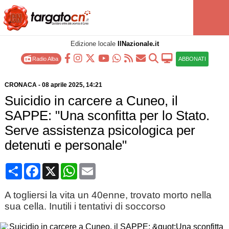
Edizione locale
IlNazionale.it
Radio Alba
ABBONATI
CRONACA
-
08 aprile 2025
, 14:21
Suicidio in carcere a Cuneo, il
SAPPE: "Una sconfitta per lo Stato.
Serve assistenza psicologica per
detenuti e personale"
Condividi
Facebook
X
WhatsApp
Email
A togliersi la vita un 40enne, trovato morto nella
sua cella. Inutili i tentativi di soccorso