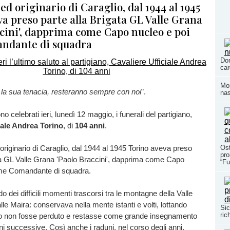
 ed originario di Caraglio, dal 1944 al 1945
a preso parte alla Brigata GL Valle Grana
ccini', dapprima come Capo nucleo e poi
ndante di squadra
Dom
car
Mom
 la sua tenacia, resteranno sempre con noi
”.
nas
no celebrati ieri, lunedì 12 maggio, i funerali del partigiano,
iale Andrea Torino
, di
104 anni
.
riginario di Caraglio, dal 1944 al 1945 Torino aveva preso
Ost
pro
ata GL Valle Grana 'Paolo Braccini', dapprima come Capo
“Fu
ome Comandante di squadra.
rdo dei difficili momenti trascorsi tra le montagne della Valle
lle Maira: conservava nella mente istanti e volti, lottando
Sic
ric
ordo non fosse perduto e restasse come grande insegnamento
ni successive. Così anche i raduni, nel corso degli anni,