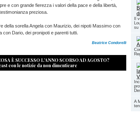
e e con grande fierezza i valori della pace e della libertà,
 testimonianza preziosa.
Il 
Lou
e della sorella Angela con Maurizio, dei nipoti Massimo con
su
con Dario, dei pronipoti e parenti tutti.
Beatrice Condorelli
Con
Reg
 COSA È SUCCESSO L’ANNO SCORSO AD AGOSTO?
cast con le notizie da non dimenticare
Inc
pro
Des
A M
ten