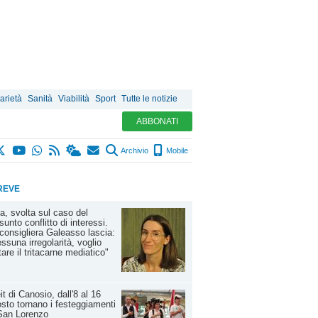
arietà
Sanità
Viabilità
Sport
Tutte le notizie
ABBONATI
Archivio
Mobile
REVE
a, svolta sul caso del
sunto conflitto di interessi.
consigliera Galeasso lascia:
ssuna irregolarità, voglio
tare il tritacarne mediatico"
it di Canosio, dall'8 al 16
sto tornano i festeggiamenti
San Lorenzo