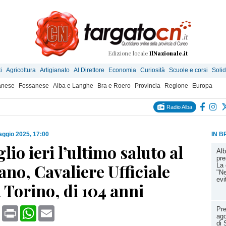
Edizione locale
IlNazionale.it
i
Agricoltura
Artigianato
Al Direttore
Economia
Curiosità
Scuole e corsi
Solid
anese
Fossanese
Alba e Langhe
Bra e Roero
Provincia
Regione
Europa
Radio Alba
ggio 2025, 17:00
IN B
lio ieri l’ultimo saluto al
Alb
pre
ano, Cavaliere Ufficiale
La 
"Ne
evi
Torino, di 104 anni
book
X
Print
WhatsApp
Email
Pre
ago
di 