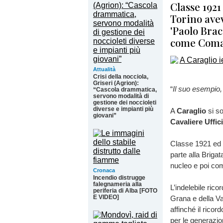
Classe 1921
Torino avev
'Paolo Bra
come Coma
Attualità
Crisi della nocciola,
Griseri (Agrion):
“
Il suo esempio,
“Cascola drammatica,
servono modalità di
gestione dei noccioleti
diverse e impianti più
A
Caraglio
si so
giovani”
Cavaliere Uffic
Classe 1921 ed o
parte alla Brig
nucleo e poi c
Cronaca
Incendio distrugge
falegnameria alla
L’indelebile rico
periferia di Alba [FOTO
E VIDEO]
Grana e della Va
affinché il ric
per le generazio