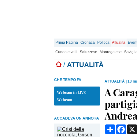
Prima Pagina
Cronaca
Politica
Attualità
Event
Cuneo e valli
Saluzzese
Monregalese
Savigli
/
ATTUALITÀ
CHE TEMPO FA
ATTUALITÀ
|
13 ma
A Carag
Webcam in LIVE
Webcam
partigi
Andrea 
ACCADEVA UN ANNO FA
Condividi
Face