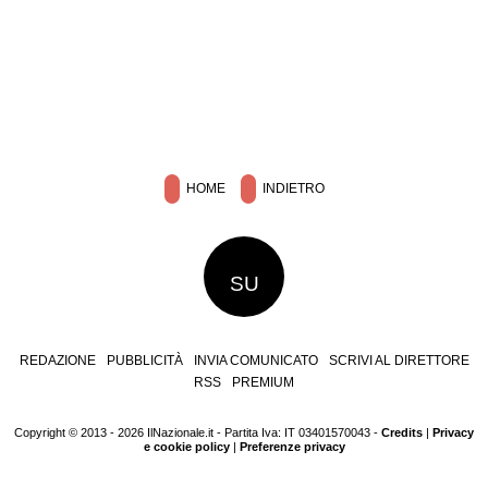
HOME
INDIETRO
SU
REDAZIONE
PUBBLICITÀ
INVIA COMUNICATO
SCRIVI AL DIRETTORE
RSS
PREMIUM
Copyright © 2013 - 2026 IlNazionale.it - Partita Iva: IT 03401570043 -
Credits
|
Privacy
e cookie policy
|
Preferenze privacy