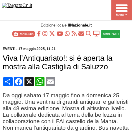
Edizione locale
IlNazionale.it
Radio Alba
ABBONATI
EVENTI
-
17 maggio 2025
, 11:21
Viva l’Antiquariato!: si è aperta la
mostra alla Castiglia di Saluzzo
Condividi
Facebook
X
WhatsApp
Email
Da oggi sabato 17 maggio fino a domenica 25
maggio. Una ventina di grandi antiquari e galleristi
alla 48 esima edizione. Mostra di altissimo livello.
La collaterale dedicata al tema della bellezza in
collaborazione con il FAI castello della Manta.
Non manca l'antiquariato da giardino. Bus navetta