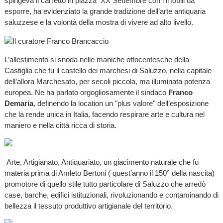
spingeva il carretto in piazza XX Settembre con i mobili da
esporre, ha evidenziato la grande tradizione dell’arte antiquaria
saluzzese e la volontà della mostra di vivere ad alto livello.
L’allestimento si snoda nelle maniche ottocentesche della
Castiglia che fu il castello dei marchesi di Saluzzo, nella capitale
dell’allora Marchesato, per secoli piccola, ma illuminata potenza
europea. Ne ha parlato orgogliosamente il sindaco
Franco
Demaria
, definendo la location un "plus valore" dell’esposizione
che la rende unica in Italia, facendo respirare arte e cultura nel
maniero e nella città ricca di storia.
Arte, Artigianato, Antiquariato, un giacimento naturale che fu
materia prima di Amleto Bertoni ( quest’anno il 150° della nascita)
promotore di quello stile tutto particolare di Saluzzo che arredò
case, barche, edifici istituzionali, rivoluzionando e contaminando di
bellezza il tessuto produttivo artigianale del territorio.