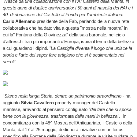
"Nasce da una collaborazione con il FAI Castello della Manta, in
questo anno di duplice anniversario: i 50 anni di nascita del FAI e i
40 di donazione del Castello al Fondo per l’ambiente italiano
:
Carlo Allemano
presidente della Fab, parlando della nuova rete
collaborativa che ha dato vita a questa "mostra nella mostra" in
cui la" Fontana della Giovinezza" della sala baronale, nel ciclo
d’affreschi tra i più importanti d’Europa, ispira il tema della bellezza
a cui guardano i dipinti.
"La Castiglia diventa il luogo che unisce la
storia e l'arte del saper fare artigiano che si è sedimentato nei
secoli”.
“
Siamo nella lunga Storia, dentro un patrimonio straordinario
- ha
aggiunto
Silvia Cavallero
property manager del Castello
mantese, arrivando al pensiero configurato
"del fare che si sposa
bene con la giovinezza, trasformata dalle mani in bellezza"
. In
concomitanza con la 48^ Mostra dell’Antiquariato, il Castello della
Manta, dal 17 al 25 maggio, dedicherà iniziative con un focus
specifico alla Fontana della Giovinezza durante le visite guidate in