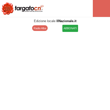
Edizione locale
IlNazionale.it
Radio Alba
ABBONATI