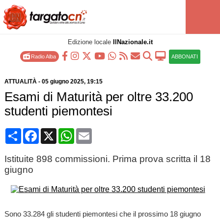
Edizione locale
IlNazionale.it
Radio Alba
ABBONATI
ATTUALITÀ
-
05 giugno 2025
, 19:15
Esami di Maturità per oltre 33.200
studenti piemontesi
Condividi
Facebook
X
WhatsApp
Email
Istituite 898 commissioni. Prima prova scritta il 18
giugno
Sono 33.284 gli studenti piemontesi che il prossimo 18 giugno