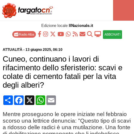
Edizione locale
IlNazionale.it
Radio Alba
ABBONATI
ATTUALITÀ
-
13 giugno 2025
, 06:10
Cuneo, continuano i lavori di
rifacimento dello sferisterio: scavi e
colate di cemento fatali per la vita
degli alberi?
Condividi
Facebook
X
WhatsApp
Email
Mentre proseguono le opere iniziate nel febbraio
scorso una lettrice denuncia: "Questo tipo di scavi
a ridosso delle radici è una mutilazione. Una fonte
di debilitazione permanente che li indebolisce,