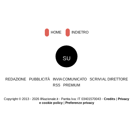
HOME
INDIETRO
SU
REDAZIONE
PUBBLICITÀ
INVIA COMUNICATO
SCRIVI AL DIRETTORE
RSS
PREMIUM
Copyright © 2013 - 2026 IlNazionale.it - Partita Iva: IT 03401570043 -
Credits
|
Privacy
e cookie policy
|
Preferenze privacy