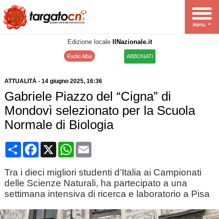
Edizione locale
IlNazionale.it
Radio Alba
ABBONATI
ATTUALITÀ
-
14 giugno 2025
, 16:36
Gabriele Piazzo del “Cigna” di
Mondovì selezionato per la Scuola
Normale di Biologia
Condividi
Facebook
X
WhatsApp
Email
Tra i dieci migliori studenti d’Italia ai Campionati
delle Scienze Naturali, ha partecipato a una
settimana intensiva di ricerca e laboratorio a Pisa