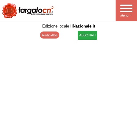
Edizione locale
IlNazionale.it
Radio Alba
ABBONATI