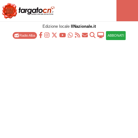
Edizione locale
IlNazionale.it
Radio Alba
ABBONATI