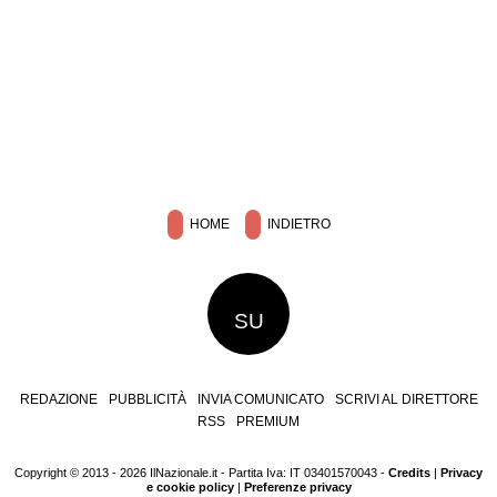
HOME
INDIETRO
SU
REDAZIONE
PUBBLICITÀ
INVIA COMUNICATO
SCRIVI AL DIRETTORE
RSS
PREMIUM
Copyright © 2013 - 2026 IlNazionale.it - Partita Iva: IT 03401570043 -
Credits
|
Privacy
e cookie policy
|
Preferenze privacy