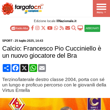
Edizione locale
IlNazionale.it
Radio Alba
ABBONATI
SPORT
-
25 luglio 2025
, 14:43
Calcio: Francesco Pio Cucciniello è
un nuovo giocatore del Bra
Condividi
Facebook
X
WhatsApp
Email
Terzino/laterale destro classe 2004, porta con sé
un lungo e proficuo percorso con le giovanili della
Virtus Entella