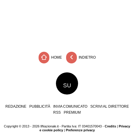
HOME
INDIETRO
SU
REDAZIONE
PUBBLICITÀ
INVIA COMUNICATO
SCRIVI AL DIRETTORE
RSS
PREMIUM
Copyright © 2013 - 2026 IlNazionale.it - Partita Iva: IT 03401570043 -
Credits
|
Privacy
e cookie policy
|
Preferenze privacy