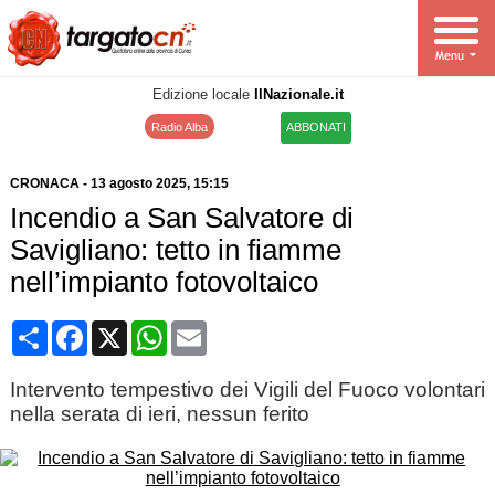
Edizione locale
IlNazionale.it
Radio Alba
ABBONATI
CRONACA
-
13 agosto 2025
, 15:15
Incendio a San Salvatore di
Savigliano: tetto in fiamme
nell’impianto fotovoltaico
Condividi
Facebook
X
WhatsApp
Email
Intervento tempestivo dei Vigili del Fuoco volontari
nella serata di ieri, nessun ferito