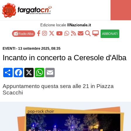
Edizione locale
IlNazionale.it
Radio Alba
ABBONATI
EVENTI
-
13 settembre 2025
, 08:35
Incanto in concerto a Ceresole d'Alba
Condividi
Facebook
X
WhatsApp
Email
Appuntamento questa sera alle 21 in Piazza
Scacchi