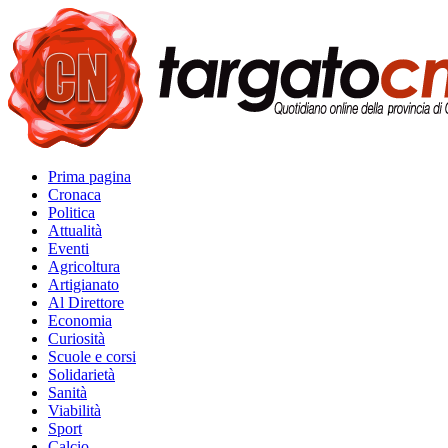
Prima pagina
Cronaca
Politica
Attualità
Eventi
Agricoltura
Artigianato
Al Direttore
Economia
Curiosità
Scuole e corsi
Solidarietà
Sanità
Viabilità
Sport
Calcio