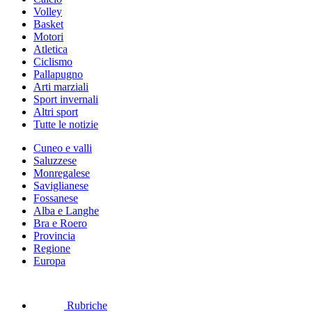
Volley
Basket
Motori
Atletica
Ciclismo
Pallapugno
Arti marziali
Sport invernali
Altri sport
Tutte le notizie
Cuneo e valli
Saluzzese
Monregalese
Saviglianese
Fossanese
Alba e Langhe
Bra e Roero
Provincia
Regione
Europa
Rubriche