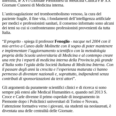
internisti, le XVI Giornate Piemontesi di Medicina Clinica e le XX
Giornate Cuneesi di Medicina interna.
L’anticoagulazione nel tromboembolismo venoso, la cura del
paziente fragile, il fine vita, i fondamenti dell’intelligenza artificiale
per medici e professionisti sanitari, il consenso informato sono alcuni
dei temi su cui si confronteranno professionisti provenienti da tutta
Italia.
“
Il progetto
- spiega il professor
Fenoglio
-
nacque nel 2004 con il
mio arrivo a Cuneo dalle Molinette con il sogno di poter mantenere
e implementare l’aggiornamento scientifico con la metodologia
propria della Scuola universitaria di Medicina e al contempo creare
una rete fra i reparti di medicina interna della Provincia più grande
d’Italia sotto l’egida della Società Italiana di Medicina Interna. Con
il passare degli anni la crescita e l’esperienza maturata ci hanno
permesso di diventare nazionali e, soprattutto, indipendenti senza
contributi di sponsorizzazioni da terzi attori
”.
Gli argomenti da puramente scientifici clinici e di ricerca si sono
sempre più estesi alle Medical Humanities e, quando nel 2013 S.
Croce e Carle divenne il primo ospedale di insegnamento in
Piemonte dopo i Policlinici universitari di Torino e Novara,
l’attenzione formativa verso i giovani, sia studenti sia neolaureati, è
diventata una delle centralità delle Giornate.