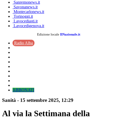
Sanremonews.it
Savonanews.it
Montecarlonews.it
Torinoggi.it
Lavocediasti.it
Lavocedigenova.it
Edizione locale
IlNazionale.it
Radio Alba
ABBONATI
Sanità
-
15 settembre 2025
, 12:29
Al via la Settimana della