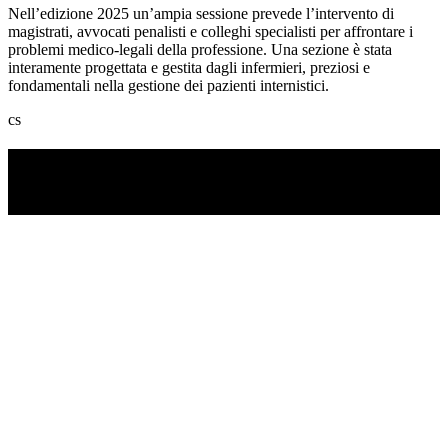
Nell’edizione 2025 un’ampia sessione prevede l’intervento di
magistrati, avvocati penalisti e colleghi specialisti per affrontare i
problemi medico-legali della professione. Una sezione è stata
interamente progettata e gestita dagli infermieri, preziosi e
fondamentali nella gestione dei pazienti internistici.
cs
TI RICORDI COSA È SUCCESSO L’ANNO
SCORSO AD AGOSTO?
Ascolta il podcast con le notizie da non dimenticare