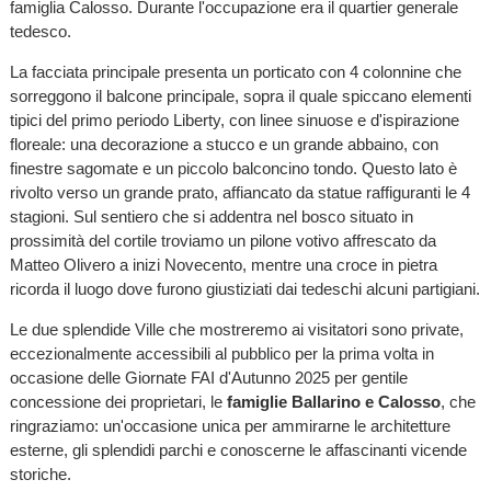
famiglia Calosso. Durante l'occupazione era il quartier generale
tedesco.
La facciata principale presenta un porticato con 4 colonnine che
sorreggono il balcone principale, sopra il quale spiccano elementi
tipici del primo periodo Liberty, con linee sinuose e d'ispirazione
floreale: una decorazione a stucco e un grande abbaino, con
finestre sagomate e un piccolo balconcino tondo. Questo lato è
rivolto verso un grande prato, affiancato da statue raffiguranti le 4
stagioni. Sul sentiero che si addentra nel bosco situato in
prossimità del cortile troviamo un pilone votivo affrescato da
Matteo Olivero a inizi Novecento, mentre una croce in pietra
ricorda il luogo dove furono giustiziati dai tedeschi alcuni partigiani.
Le due splendide Ville che mostreremo ai visitatori sono private,
eccezionalmente accessibili al pubblico per la prima volta in
occasione delle Giornate FAI d'Autunno 2025 per gentile
concessione dei proprietari, le
famiglie Ballarino e Calosso
, che
ringraziamo: un'occasione unica per ammirarne le architetture
esterne, gli splendidi parchi e conoscerne le affascinanti vicende
storiche.