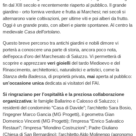
fin dal XIII secolo e recentemente riaperto al pubblico. Il grande
giardino - orto forniva verdure e frutta ai Marchesi; nei secoli si
alternarono varie coltivazioni, per ultime viti e poi alberi da frutto.
Oggi è un grande prato, con alberi e piante spontanee. Al centro la
medievale
Casa dell’ortolano
.
Questo breve percorso tra antichi giardini e nobili dimore vi
porterà a conoscere una parte di storia, ancora poco nota,
dell’epoca d’oro del Marchesato di Saluzzo. Vi permetterà di
scoprire e apprezzare
veri gioielli
del tardo Medioevo e del
Rinascimento, architettonici, naturalistici e artistici, come la
Stanza della Badessa
, di proprietà privata,
mai
aperta al pubblico:
un’occasione unica
dedicata ai visitatori del FAI.
Si ringraziano
per l’ospitalità e la preziosa collaborazione
organizzativa
: le famiglie Ballarino e Calosso di Saluzzo; i
residenti del condominio “Casa di Davide”; l’architetto Sara Bosio,
l’ingegner Marco Gancia (MG Progetti), il geometra Gian
Domenico Vincenti (MG Progetti); l’impresa “Enrico Salvatico
Restauri”; l’impresa “Mondino Costruzioni”; Padre Giuliano
(Chiesa di San Bernardino); l’architetto Aldo Molinengo (agronomo