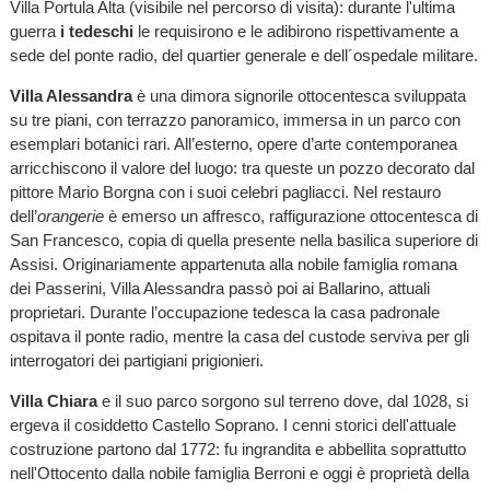
Villa Portula Alta (visibile nel percorso di visita): durante l'ultima
guerra
i tedeschi
le requisirono e le adibirono rispettivamente a
sede del ponte radio, del quartier generale e dell´ospedale militare.
Villa Alessandra
è una dimora signorile ottocentesca sviluppata
su tre piani, con terrazzo panoramico, immersa in un parco con
esemplari botanici rari. All’esterno, opere d’arte contemporanea
arricchiscono il valore del luogo: tra queste un pozzo decorato dal
pittore Mario Borgna con i suoi celebri pagliacci. Nel restauro
dell’
orangerie
è emerso un affresco, raffigurazione ottocentesca di
San Francesco, copia di quella presente nella basilica superiore di
Assisi. Originariamente appartenuta alla nobile famiglia romana
dei Passerini, Villa Alessandra passò poi ai Ballarino, attuali
proprietari. Durante l’occupazione tedesca la casa padronale
ospitava il ponte radio, mentre la casa del custode serviva per gli
interrogatori dei partigiani prigionieri.
Villa Chiara
e il suo parco sorgono sul terreno dove, dal 1028, si
ergeva il cosiddetto Castello Soprano. I cenni storici dell'attuale
costruzione partono dal 1772: fu ingrandita e abbellita soprattutto
nell'Ottocento dalla nobile famiglia Berroni e oggi è proprietà della