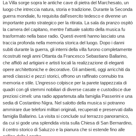
La Villa sorge sopra le antiche cave di pietra del Marchesato, un
luogo che intreccia natura, storia e tradizione. Durante la Seconda
guerra mondiale, fu requisita dall’esercito tedesco e divenne un
importante punto strategico per la ritirata. La sala da pranzo ospitò
la camera del capitano, mentre l’attuale salotto della musica fu
trasformato nella base radio. Questi eventi hanno lasciato una
traccia profonda nella memoria storica del luogo. Dopo i danni
subiti durante la guerra, gli interni della villa furono completamente
ricostruiti negli anni Ottanta da Francesco Sebastiano Ballarino,
che affidò ad artigiani e artisti locali la realizzazione di eleganti
opere architettoniche e decorative. Gli ambienti, oggi arricchiti da
arredi classici e pezzi storici, offrono un raffinato connubio tra
memoria e stile. L’ingresso colpisce per la parete tappezzata di
quadri con gli stemmi nobiliari di diverse casate e custodisce due
preziosi cimeli: una radio appartenuta alla famiglia Passerini e una
sedia di Costantino Nigra. Nel salotto della musica si potranno
ammirare due telefoni militari originali, recuperati e preservati dalla
famiglia Ballarino. La visita si conclude sul terrazzo panoramico,
da cui si gode una splendida vista sulla Chiesa di San Bernardino,
il centro storico di Saluzzo e la pianura che si estende fino alle