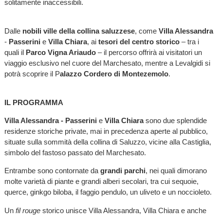
solitamente inaccessibili.
Dalle
nobili ville della collina saluzzese
, come
Villa Alessandra
-
Passerini
e
Villa Chiara
, ai
tesori del centro storico
– tra i
quali il
Parco Vigna Ariaudo
– il percorso offrirà ai visitatori un
viaggio esclusivo nel cuore del Marchesato, mentre a Levalgidi si
potrà scoprire il P
alazzo Cordero di Montezemolo
.
IL PROGRAMMA
Villa Alessandra - Passerini
e
Villa Chiara
sono due splendide
residenze storiche private, mai in precedenza aperte al pubblico,
situate sulla sommità della collina di Saluzzo, vicine alla Castiglia,
simbolo del fastoso passato del Marchesato.
Entrambe sono contornate da
grandi parchi
, nei quali dimorano
molte varietà di piante e grandi alberi secolari, tra cui sequoie,
querce, ginkgo biloba, il faggio pendulo, un uliveto e un noccioleto.
Un
fil rouge
storico unisce Villa Alessandra, Villa Chiara e anche