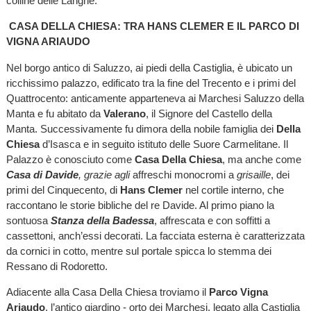
colline delle Langhe.
CASA DELLA CHIESA: TRA HANS CLEMER E IL PARCO DI
VIGNA ARIAUDO
Nel borgo antico di Saluzzo, ai piedi della Castiglia, è ubicato un
ricchissimo palazzo, edificato tra la fine del Trecento e i primi del
Quattrocento: anticamente apparteneva ai Marchesi Saluzzo della
Manta e fu abitato da
Valerano
, il Signore del Castello della
Manta. Successivamente fu dimora della nobile famiglia dei
Della
Chiesa
d’Isasca e in seguito istituto delle Suore Carmelitane. Il
Palazzo è conosciuto come
Casa Della Chiesa
, ma anche come
Casa di Davide
, grazie agli
affreschi monocromi a
grisaille
, dei
primi del Cinquecento, di
Hans Clemer
nel cortile interno, che
raccontano le storie bibliche del re Davide. Al primo piano la
sontuosa
Stanza della Badessa
, affrescata e con soffitti a
cassettoni, anch’essi decorati. La facciata esterna è caratterizzata
da cornici in cotto, mentre sul portale spicca lo stemma dei
Ressano di Rodoretto.
Adiacente alla Casa Della Chiesa troviamo il
Parco Vigna
Ariaudo
, l’antico giardino - orto dei Marchesi, legato alla Castiglia