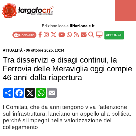
Edizione locale
IlNazionale.it
Radio Alba
ABBONATI
ATTUALITÀ
-
06 ottobre 2025
, 10:34
Tra disservizi e disagi continui, la
Ferrovia delle Meraviglia oggi compie
46 anni dalla riapertura
Condividi
Facebook
X
WhatsApp
Email
I Comitati, che da anni tengono viva l'attenzione
sull'infrastruttura, lanciano un appello alla politica,
perché si impegni nella valorizzazione del
collegamento