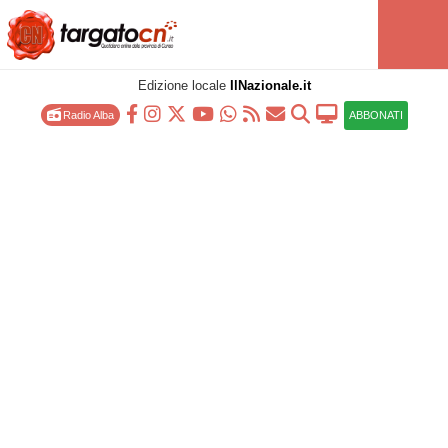
Edizione locale
IlNazionale.it
Radio Alba
ABBONATI