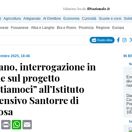
Edizione locale
IlNazionale.it
i
Agricoltura
Artigianato
Al Direttore
Economia
Curiosità
Scuole e corsi
Solid
anese
Fossanese
Alba e Langhe
Bra e Roero
Provincia
Regione
Europa
Radio Alba
embre 2025, 18:46
IN B
ano, interrogazione in
s
 sul progetto
Eme
div
tiamoci” all’Istituto
naz
Dan
nsivo Santorre di
Civ
Pre
osa
in 
100
v
book
X
Print
WhatsApp
Email