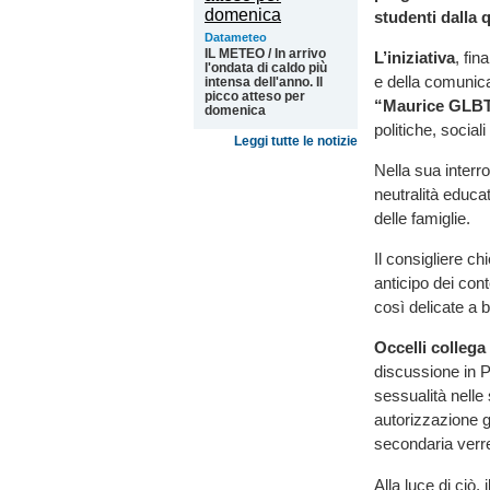
studenti dalla 
Datameteo
IL METEO / In arrivo
L’iniziativa
, fin
l'ondata di caldo più
e della comunica
intensa dell'anno. Il
picco atteso per
“Maurice GLB
domenica
politiche, sociali 
Leggi tutte le notizie
Nella sua interr
neutralità educa
delle famiglie.
Il consigliere ch
anticipo dei con
così delicate a 
Occelli collega
discussione in Pa
sessualità nelle 
autorizzazione g
secondaria verre
Alla luce di ciò