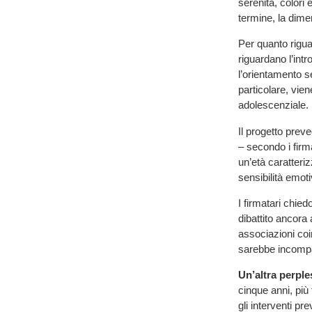
serenità, colori
termine, la dim
Per quanto rigua
riguardano l’intr
l’orientamento s
particolare, vien
adolescenziale.
Il progetto preve
– secondo i firm
un’età caratteriz
sensibilità emoti
I firmatari chied
dibattito ancora
associazioni coi
sarebbe incompat
Un’altra perpl
cinque anni, più
gli interventi pr