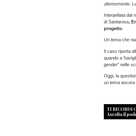
ulteriormente. 
Interpellata dal 
di Santarosa
, E
progetto
.
Un tema che ria
Il caso riporta a
quando a Savigl
gender” nelle scu
Oggi, la question
un tema ancora m
TI RICORDI
Ascolta il pod