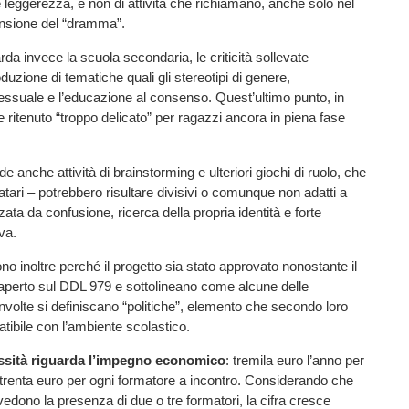
 e leggerezza, e non di attività che richiamano, anche solo nel
ensione del “dramma”.
rda invece la scuola secondaria, le criticità sollevate
oduzione di tematiche quali gli stereotipi di genere,
essuale e l’educazione al consenso. Quest’ultimo punto, in
e ritenuto “troppo delicato” per ragazzi ancora in piena fase
de anche attività di brainstorming e ulteriori giochi di ruolo, che
atari – potrebbero risultare divisivi o comunque non adatti a
zata da confusione, ricerca della propria identità e forte
va.
ono inoltre perché il progetto sia stato approvato nonostante il
 aperto sul DDL 979 e sottolineano come alcune delle
nvolte si definiscano “politiche”, elemento che secondo loro
ibile con l’ambiente scolastico.
essità riguarda l’impegno economico
: tremila euro l’anno per
 trenta euro per ogni formatore a incontro. Considerando che
evedono la presenza di due o tre formatori, la cifra cresce