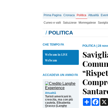
Prima Pagina
Cronaca
Politica
Attualità
Event
Cuneo e valli
Saluzzese
Monregalese
Savigli
/
POLITICA
CHE TEMPO FA
POLITICA
|
28 nov
Savigli
Webcam in LIVE
Webcam
Comune
“Rispet
ACCADEVA UN ANNO FA
Compre
Santar
Attualità
Turisti americani in
crescita, ma con più
Condividi
Face
cautela. Elisabetta
Grasso (Langhe