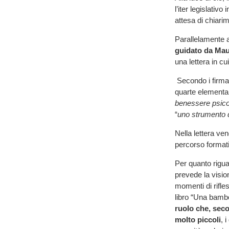
l’iter legislativ
attesa di chiarim
Parallelamente a
guidato da Maur
una lettera in c
Secondo i firmat
quarte elementar
benessere psicof
“
uno strumento 
Nella lettera veng
percorso format
Per quanto rigua
prevede la vision
momenti di rifles
libro “Una bambol
ruolo che, sec
molto piccoli
, 