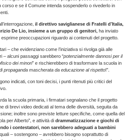
o in corso e se il Comune intenda sospenderlo o rivederlo in
enti.
ll’interrogazione,
il direttivo saviglianese di Fratelli d’Italia,
izio De Lio, insieme a un gruppo di genitori,
ha inviato
ui esprime preoccupazioni riguardo ai contenuti del progetto.
ari – che evidenziano come l’iniziativa si rivolga già alle
i – alcuni passaggi sarebbero “
potenzialmente dannosi per il
isico dei minori
” e rischierebbero di trasformare la scuola in
di propaganda mascherata da educazione al rispetto
!”.
ono indicati, con toni decisi, i punti ritenuti più critici del
ivo.
rda la scuola primaria, i firmatari segnalano che il progetto
e di brevi video dedicati al tema delle diversità, seguita da
sione; inoltre sono previste letture specifiche, come quella del
a per Alberto”, e attività di
drammatizzazione e giochi di
ondo i contestatori, non sarebbero adeguati a bambini
i quali – sostengono – avrebbero bisogno soprattutto di