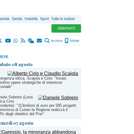
arietà
Sanità
Viabilità
Sport
Tutte le notizie
ABBONATI
Archivio
Mobile
REVE
abato 08 agosto
rgenza idrica, Scajola e Cirio: "Invasi
entino opere strategiche di interesse
ionale"
iele Sobrero (Lista
ica Cirio
sidente): "113milioni di euro per 585 progetti:
provincia di Cuneo la Regione realizza il
% degli obiettivi del Pnrr"
enerdì 07 agosto