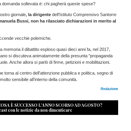
La domanda sollevata è: chi pagherà queste spese?
nostro giornale
, la dirigente
dell’Istituto Comprensivo Santorre
manuela Bussi, non ha rilasciato dichiarazioni in merito al
ccende vecchie polemiche.
lla memoria il dibattito esploso quasi dieci anni fa, nel 2017,
iano si discuteva animatamente della presunta “propaganda
ole. Anche allora si parlò di firme, petizioni e mobilitazioni.
e torna al centro dell’attenzione pubblica e politica, segno di
olto sensibile all’interno della comunità.
Redazione
 COSA È SUCCESSO L’ANNO SCORSO AD AGOSTO?
cast con le notizie da non dimenticare