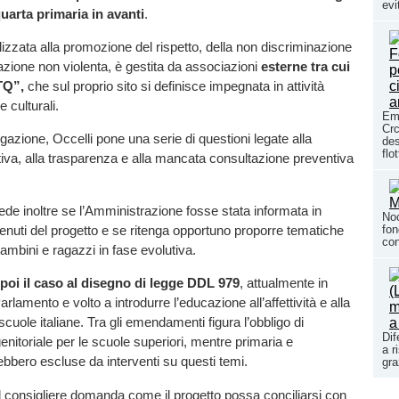
evi
quarta primaria in avanti
.
alizzata alla promozione del rispetto, della non discriminazione
zione non violenta, è gestita da associazioni
esterne tra cui
TQ”,
che sul proprio sito si definisce impegnata in attività
e culturali.
Em
Crc
ogazione, Occelli pone una serie di questioni legate alla
des
flo
tiva, alla trasparenza e alla mancata consultazione preventiva
iede inoltre se l’Amministrazione fosse stata informata in
Noc
fon
tenuti del progetto e se ritenga opportuno proporre tematiche
con
bambini e ragazzi in fase evolutiva.
 poi il caso al disegno di legge DDL 979
, attualmente in
rlamento e volto a introdurre l’educazione all’affettività e alla
scuole italiane. Tra gli emendamenti figura l’obbligo di
Dif
enitoriale per le scuole superiori, mentre primaria e
a r
bbero escluse da interventi su questi temi.
gra
, il consigliere domanda come il progetto possa conciliarsi con