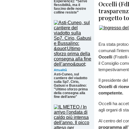
Experience): “Serve
Occelli (Fd
flessibilità, ma il
fascino delle nostre
trasparenza
colline resiste”
progetto to
Era stata protoco
comunali l’inter
Occelli
(Fratelli
il Consiglio comun
tempestivamente
Attualità
Asti-Cuneo, sul
cantiere del viadotto
Il presidente del
sulla Sp7. Cirio,
Gabusi e Bussalino:
Occelli di rice
"Ultimo sforzo prima
competente.
della consegna alla
fine dell’anno"
Occelli ha accet
agli organi di s
Al centro del con
programma all’I