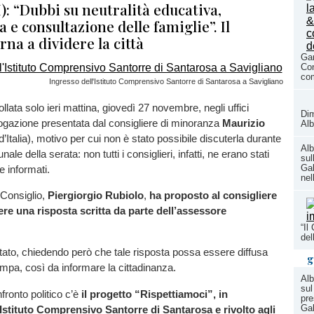
I): “Dubbi su neutralità educativa,
 e consultazione delle famiglie”. Il
rna a dividere la città
Gar
Con
com
Ingresso dell'Istituto Comprensivo Santorre di Santarosa a Savigliano
llata solo ieri mattina, giovedì 27 novembre, negli uffici
Dim
rogazione presentata dal consigliere di minoranza
Maurizio
Alb
 d’Italia), motivo per cui non è stato possibile discuterla durante
Alb
ale della serata: non tutti i consiglieri, infatti, ne erano stati
sul
Gal
 informati.
nel
 Consiglio,
Piergiorgio Rubiolo
,
ha proposto al consigliere
vere una risposta scritta da parte dell’assessore
“Il
del
tato, chiedendo però che tale risposta possa essere diffusa
g
tampa, così da informare la cittadinanza.
Alb
sul
fronto politico c’è
il progetto “Rispettiamoci”, in
pre
Gal
stituto Comprensivo Santorre di Santarosa e rivolto agli